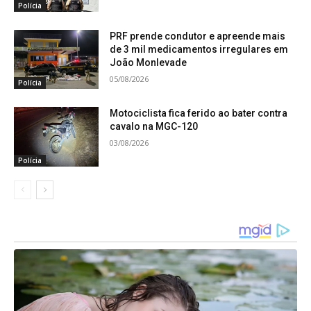
Polícia
Sabará até Governador Valadares, reforçando a
existência de uma rota intermunicipal de tráfico.
PRF prende condutor e apreende mais
de 3 mil medicamentos irregulares em
No entanto, ele negou saber das irregularidades
João Monlevade
do veículo. O carro foi removido para um pátio
05/08/2026
Polícia
credenciado, onde passará por perícia técnica. O
homem foi encaminhado à delegacia de plantão,
Motociclista fica ferido ao bater contra
cavalo na MGC-120
junto com o material apreendido.
03/08/2026
Polícia