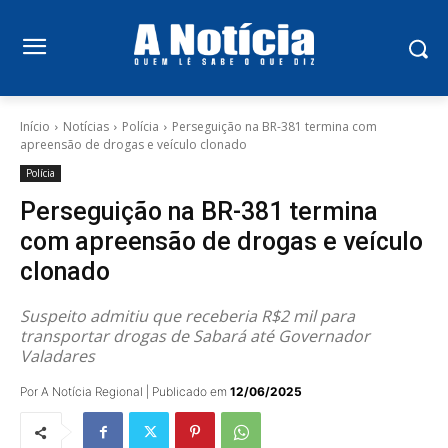
Início
Notícias
Polícia
Perseguição na BR-381 termina com
apreensão de drogas e veículo clonado
Polícia
Perseguição na BR-381 termina
com apreensão de drogas e veículo
clonado
Suspeito admitiu que receberia R$2 mil para
transportar drogas de Sabará até Governador
Valadares
Por A Notícia Regional | Publicado em
12/06/2025