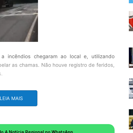
a incêndios chegaram ao local e, utilizando
lar as chamas. Não houve registro de feridos,
s.
LEIA MAIS
aminhões podem ser provocados por diversos
 ou mecânicos (curto-circuito, vazamento de
otor); Carga inflamável transportada sem os
ão preventiva no veículo. Por isso, agora, as
do A Notícia Regional no WhatsApp.