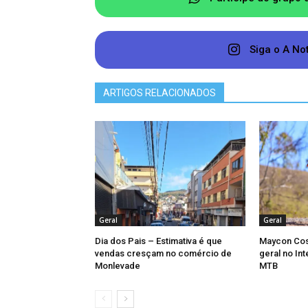
autoridades devem investigar o caso 
local foi parcialmente afetado dura
Siga o A No
controle do fogo.
ARTIGOS RELACIONADOS
Geral
Geral
Dia dos Pais – Estimativa é que
Maycon Cos
vendas cresçam no comércio de
geral no In
Monlevade
MTB