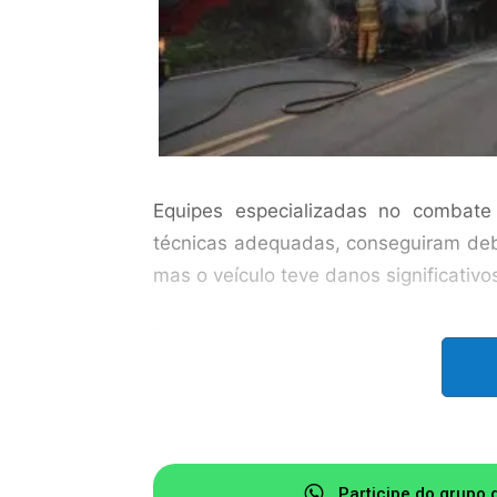
Equipes especializadas no combate 
técnicas adequadas, conseguiram debe
mas o veículo teve danos significativo
Possíveis causas
Conforme apurado, incêndios em c
fatores, como: Problemas elétricos
combustível, superaquecimento do m
devidos cuidados; Falta de manutenç
Participe do grupo 