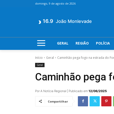
domingo, 9 de agosto de 2026
16.9
João Monlevade
GERAL
REGIÃO
POLÍCIA
Início
Geral
Caminhão pega fogo na estrada do Fo
Geral
Caminhão pega f
Por A Notícia Regional | Publicado em
12/06/2025
Compartilhar