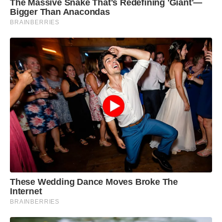
Militar conseguiu localizar e prender autora.
The Massive Snake That's Redefining 'Giant'—
Bigger Than Anacondas
BRAINBERRIES
These Wedding Dance Moves Broke The
Internet
BRAINBERRIES