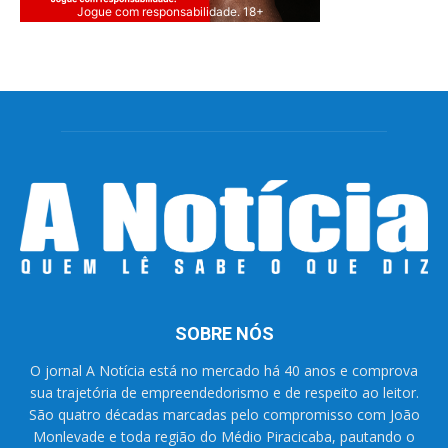
Jogue com responsabilidade. 18+
SOBRE NÓS
O jornal A Notícia está no mercado há 40 anos e comprova
sua trajetória de empreendedorismo e de respeito ao leitor.
São quatro décadas marcadas pelo compromisso com João
Monlevade e toda região do Médio Piracicaba, pautando o