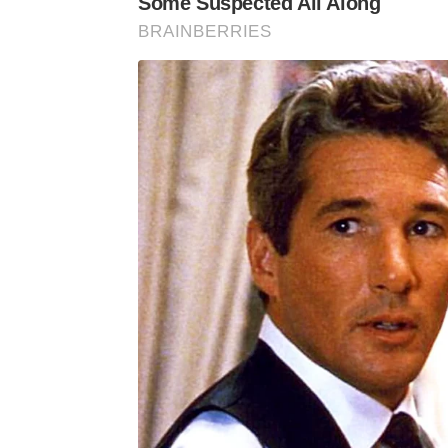
Some Suspected All Along
BRAINBERRIES