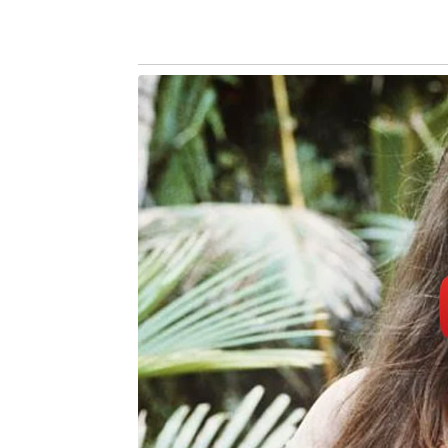
Plantio de mudas e hom
Na terça-feira (23), em virtude da 
com a Secretaria Municipal de Meio 
Manacá na UBS Laranjeiras, feito em
Laranjeiras, que fica ao lado da unida
Na ocasião, t
homenagem ao
atuou na UBS 
bênção do Bis
Estiveram pr