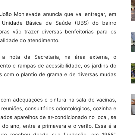
 João Monlevade anuncia que vai entregar, em
da Unidade Básica de Saúde (UBS) do bairro
bras vão trazer diversas benfeitorias para os
ualidade do atendimento.
z a nota da Secretaria, na área externa, o
nto e rampas de acessibilidade, os jardins do
os com o plantio de grama e de diversas mudas
l, com adequações e pintura na sala de vacinas,
 reuniões, consultórios odontológicos, cozinha e
ados aparelhos de ar-condicionado no local, se
 do ano, entre a primavera e o verão. Essa é a
ade recebeu desde sua fundação, em 1988”,