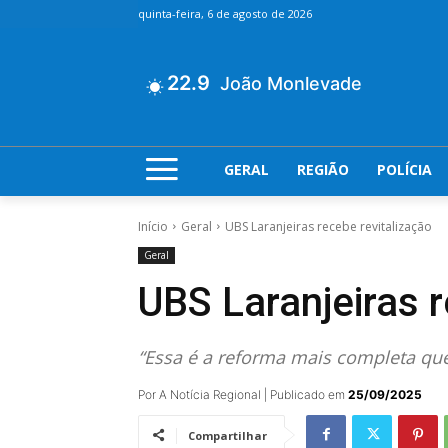
quinta-feira, 6 de agosto de 2026
22.9
João Monlevade
GERAL
REGIÃO
POLÍCIA
Início
Geral
UBS Laranjeiras recebe revitalização
Geral
UBS Laranjeiras r
“Essa é a reforma mais completa qu
Por A Notícia Regional | Publicado em
25/09/2025
Compartilhar