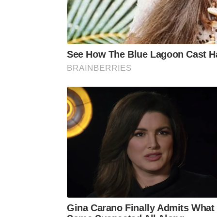
unidade: o pr
Dorinha Mach
Raquel Paiva
Ambiente, Fer
See How The Blue Lagoon Cast Ha
(Cidadania), Maria do Sagrado (PT) 
BRAINBERRIES
das Brigadas Florestais Voluntárias e 
Gina Carano Finally Admits What