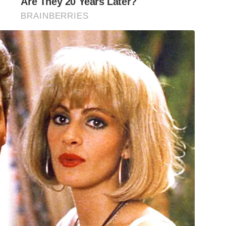
Are They 20 Years Later?
BRAINBERRIES