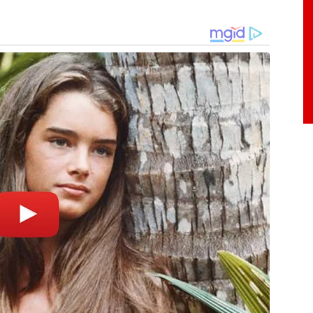
enagem
celebração da Semana da Árvore e em parceria
Ambiente, também houve o plantio de mudas de
 conjunto com os alunos da Escola Estadual do
de.
ambém foi plantada uma muda de Oleandro, em
 servidor Leandro Almeida de Carvalho, que
e faleceu meses atrás. O evento contou com a
po Wellington.
esentes ao plantio das mudas e à visita à