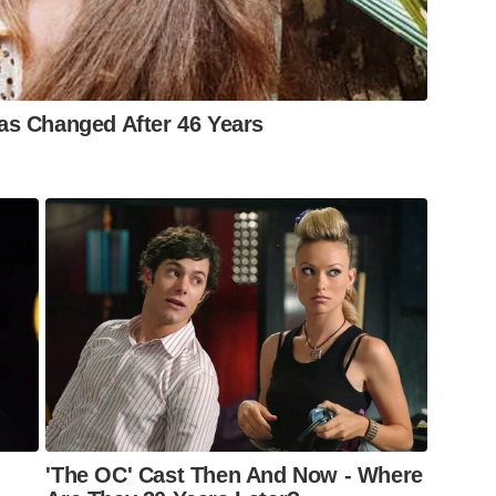
efeito Laércio Ribeiro (PT), a vice-prefeita
ado (MDB), a secretária municipal de Saúde,
 Drumond, a secretária municipal de Meio
nanda Ávila, os vereadores Sassá Misericórdia
s Changed After 46 Years
e Alysson Enfermeiro (Avante), representantes
da Brigada da ArcelorMittal.
'The OC' Cast Then And Now - Where