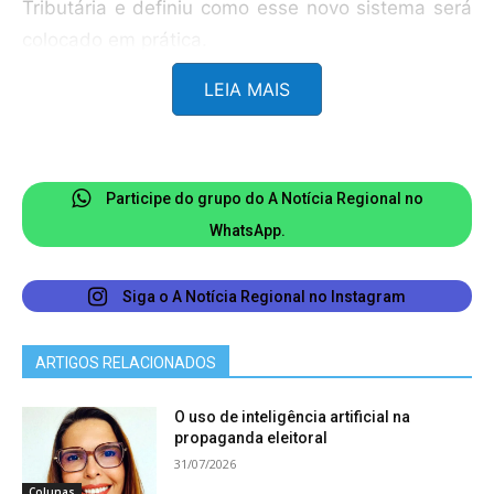
Tributária e definiu como esse novo sistema será
colocado em prática.
LEIA MAIS
Mas por que mudar? Porque o sistema tributário
brasileiro ficou complexo demais. Ao longo dos
anos foram sendo criados vários tributos sobre
bens e serviços, cada um com regras próprias e
Participe do grupo do A Notícia Regional no
administrados por diferentes esferas de governo.
WhatsApp.
Entender tudo isso passou a ser um desafio até
para quem trabalha diariamente com o assunto. A
Siga o A Notícia Regional no Instagram
proposta da Reforma Tributária é simplificar esse
modelo.
ARTIGOS RELACIONADOS
Para isso, foram criados dois novos tributos. A
O uso de inteligência artificial na
propaganda eleitoral
Contribuição sobre Bens e Serviços (CBS) será de
31/07/2026
competência da União e substituirá gradualmente
Colunas