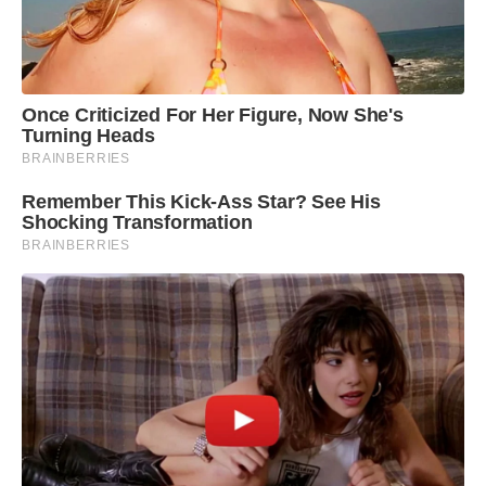
Once Criticized For Her Figure, Now She's
Turning Heads
BRAINBERRIES
Remember This Kick-Ass Star? See His
Shocking Transformation
BRAINBERRIES