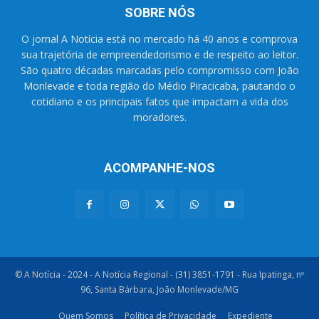
SOBRE NÓS
O jornal A Notícia está no mercado há 40 anos e comprova
sua trajetória de empreendedorismo e de respeito ao leitor.
São quatro décadas marcadas pelo compromisso com João
Monlevade e toda região do Médio Piracicaba, pautando o
cotidiano e os principais fatos que impactam a vida dos
moradores.
ACOMPANHE-NOS
© A Notícia - 2024 - A Notícia Regional - (31) 3851-1791 - Rua Ipatinga, nº
96, Santa Bárbara, João Monlevade/MG
Quem Somos
Política de Privacidade
Expediente