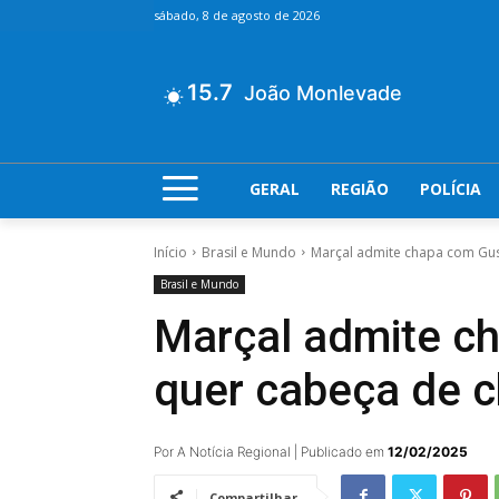
sábado, 8 de agosto de 2026
15.7
João Monlevade
GERAL
REGIÃO
POLÍCIA
Início
Brasil e Mundo
Marçal admite chapa com Gus
Brasil e Mundo
Marçal admite c
quer cabeça de 
Por A Notícia Regional | Publicado em
12/02/2025
Compartilhar