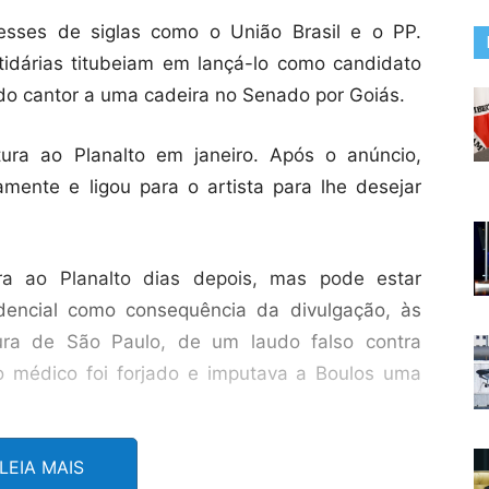
esses de siglas como o União Brasil e o PP.
tidárias titubeiam em lançá-lo como candidato
 do cantor a uma cadeira no Senado por Goiás.
ura ao Planalto em janeiro. Após o anúncio,
mente e ligou para o artista para lhe desejar
ra ao Planalto dias depois, mas pode estar
sidencial como consequência da divulgação, às
tura de São Paulo, de um laudo falso contra
o médico foi forjado e imputava a Boulos uma
sta, Marçal insinuou, mais de uma vez, que o
LEIA MAIS