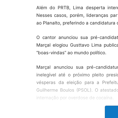
Além do PRTB, Lima desperta inter
Nesses casos, porém, lideranças par
ao Planalto, preferindo a candidatura
O cantor anunciou sua pré-candidat
Marçal elogiou Gusttavo Lima publica
“boas-vindas” ao mundo político.
Marçal anunciou sua pré-candidatu
inelegível até o próximo pleito pre
vésperas da eleição para a Prefei
Guilherme Boulos (PSOL). O atestad
internação por overdose de cocaína.
Durante a campanha na capital pauli