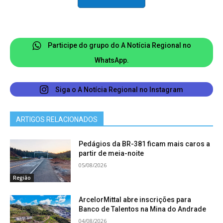
moradores. Nosso compromisso é assegurar a
integridade de quem precisa trafegar diariamente
pelo trecho”, afirmou.
Participe do grupo do A Notícia Regional no
Com as primeiras intervenções já em andamento,
WhatsApp.
a expectativa é de que os riscos no percurso
sejam reduzidos e a população local tenha mais
Siga o A Notícia Regional no Instagram
tranquilidade para se deslocar.
ARTIGOS RELACIONADOS
Pedágios da BR-381 ficam mais caros a
partir de meia-noite
05/08/2026
Região
ArcelorMittal abre inscrições para
Banco de Talentos na Mina do Andrade
04/08/2026