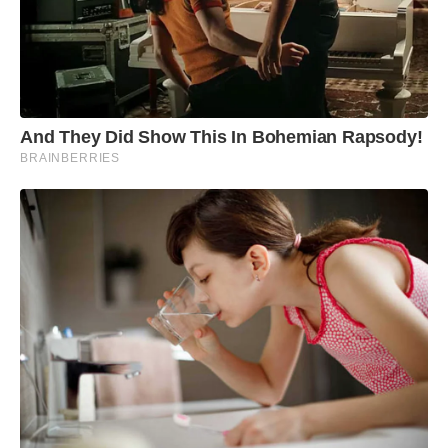
And They Did Show This In Bohemian Rapsody!
BRAINBERRIES