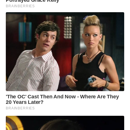
Portrayed Grace Kelly
BRAINBERRIES
'The OC' Cast Then And Now - Where Are They
20 Years Later?
BRAINBERRIES