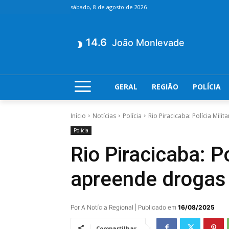
sábado, 8 de agosto de 2026
14.6
João Monlevade
GERAL
REGIÃO
POLÍCIA
Início
Notícias
Polícia
Rio Piracicaba: Polícia Mi
Polícia
Rio Piracicaba: P
apreende drogas
Por A Notícia Regional | Publicado em
16/08/2025
Compartilhar