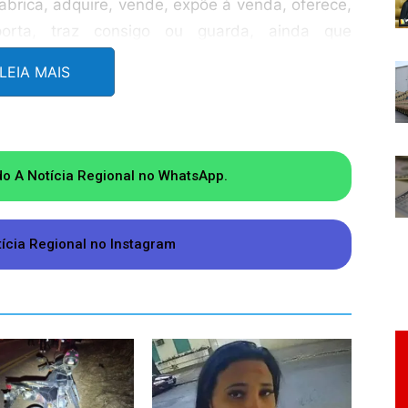
fabrica, adquire, vende, expõe à venda, oferece,
porta, traz consigo ou guarda, ainda que
u em desacordo com determinação legal ou
LEIA MAIS
 ou produto químico destinado à preparação de
heita, sem autorização ou em desacordo com
do A Notícia Regional no WhatsApp.
de plantas que se constituam em matéria-prima
tícia Regional no Instagram
uer natureza de que tem a propriedade, posse,
 ou consente que outrem dele se utilize, ainda
o ou em desacordo com determinação legal ou
drogas.
matéria-prima, insumo ou produto químico