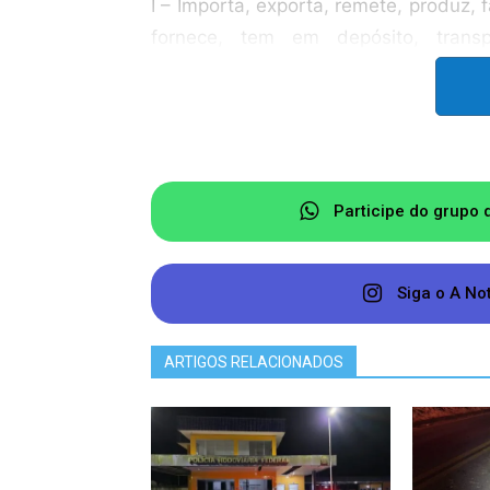
I – Importa, exporta, remete, produz, 
fornece, tem em depósito, trans
gratuitamente, sem autorização o
regulamentar, matéria-prima, insumo
drogas;
II – Semeia, cultiva ou faz a col
Participe do grupo 
determinação legal ou regulamentar, 
para a preparação de drogas;
Siga o A No
III – Utiliza local ou bem de qualq
administração, guarda ou vigilância,
ARTIGOS RELACIONADOS
que gratuitamente, sem autorizaçã
regulamentar, para o tráfico ilícito de 
IV – Vende ou entrega drogas ou 