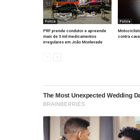
destinado à preparação de droga
determinação legal ou regulamentar, 
elementos probatórios razoáveis de co
Polícia
Polícia
PRF prende condutor e apreende
Motociclista
mais de 3 mil medicamentos
contra cav
irregulares em João Monlevade
The Most Unexpected Wedding 
BRAINBERRIES