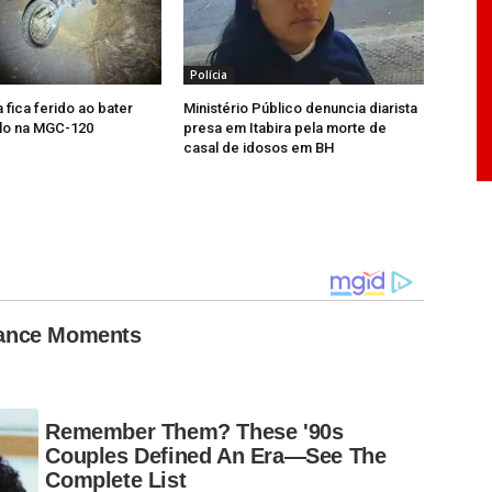
s, sem autorização ou em desacordo com a
a agente policial disfarçado, quando presentes
nduta criminal preexistente.
Polícia
 fica ferido ao bater
Ministério Público denuncia diarista
alo na MGC-120
presa em Itabira pela morte de
casal de idosos em BH
Dance Moments
Remember Them? These '90s
Couples Defined An Era—See The
Complete List