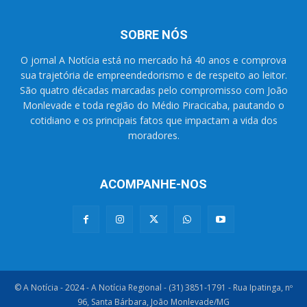
SOBRE NÓS
O jornal A Notícia está no mercado há 40 anos e comprova
sua trajetória de empreendedorismo e de respeito ao leitor.
São quatro décadas marcadas pelo compromisso com João
Monlevade e toda região do Médio Piracicaba, pautando o
cotidiano e os principais fatos que impactam a vida dos
moradores.
ACOMPANHE-NOS
© A Notícia - 2024 - A Notícia Regional - (31) 3851-1791 - Rua Ipatinga, nº
96, Santa Bárbara, João Monlevade/MG