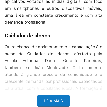
aplicativos voltados às mídias digitais, com foco
em smartphones e outros dispositivos móveis,
uma área em constante crescimento e com alta
demanda profissional.
Cuidador de idosos
Outra chance de aprimoramento e capacitação é o
curso de Cuidador de Idosos, ofertado pela
Escola Estadual Doutor Geraldo Parreiras,
também em João Monlevade. O treinamento
atende à grande procura da comunidade e à
crescente demanda por profissionais capacitados
para atuar com a população idosa. A formação é
voltada ao cuidado humanizado, à promoção da
LEIA MAIS
autonomia e à melhoria da qualidade de vida,