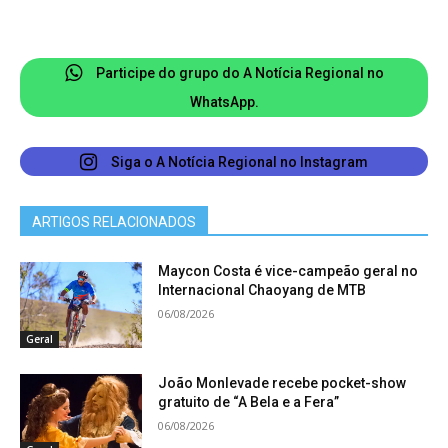
abordando temas como higiene, alimentação,
conforto e atenção ao estado geral de saúde,
sempre com ética e responsabilidade.
Participe do grupo do A Notícia Regional no
WhatsApp.
Siga o A Notícia Regional no Instagram
ARTIGOS RELACIONADOS
Maycon Costa é vice-campeão geral no
Internacional Chaoyang de MTB
06/08/2026
Geral
João Monlevade recebe pocket-show
gratuito de “A Bela e a Fera”
06/08/2026