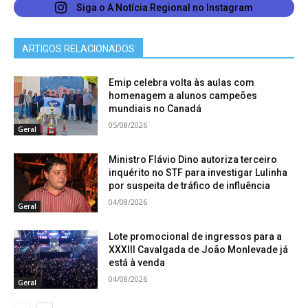
Além dos diversos palestrantes renomados, o
Siga o A Notícia Regional no Instagram
Compol contou com a participação de lideranças
políticas que ajudaram a dar densidade
ARTIGOS RELACIONADOS
institucional ao debate. Estiveram presentes o
Emip celebra volta às aulas com
prefeito de Florianópolis Topazio Neto, o ex-
homenagem a alunos campeões
presidente da República Michel Temer, entre
mundiais no Canadá
muitos outros.
05/08/2026
Geral
Ministro Flávio Dino autoriza terceiro
inquérito no STF para investigar Lulinha
por suspeita de tráfico de influência
04/08/2026
Geral
Lote promocional de ingressos para a
XXXIII Cavalgada de João Monlevade já
está à venda
04/08/2026
Geral