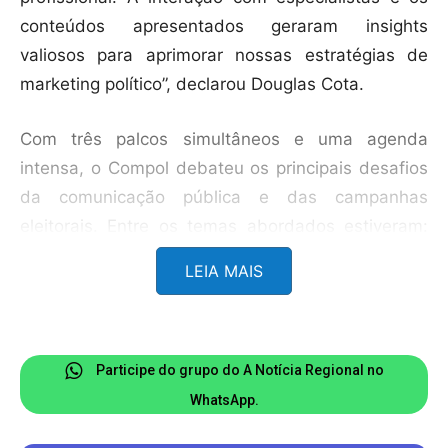
conteúdos apresentados geraram insights
valiosos para aprimorar nossas estratégias de
marketing político”, declarou Douglas Cota.
Com três palcos simultâneos e uma agenda
intensa, o Compol debateu os principais desafios
da comunicação pública e das campanhas
eleitorais. Entre os temas abordados estiveram:
reeleição e sucessão de mandatos; storytelling
LEIA MAIS
político e construção de narrativas autênticas;
inovação digital, inteligência artificial e uso de
dados em campanhas; gestão de crises de
imagem; e estratégias para campanhas eleitorais
Participe do grupo do A Notícia Regional no
modernas e eficazes.
WhatsApp.