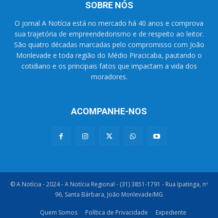
SOBRE NÓS
O jornal A Notícia está no mercado há 40 anos e comprova
sua trajetória de empreendedorismo e de respeito ao leitor.
São quatro décadas marcadas pelo compromisso com João
Monlevade e toda região do Médio Piracicaba, pautando o
cotidiano e os principais fatos que impactam a vida dos
moradores.
ACOMPANHE-NOS
© A Notícia - 2024 - A Notícia Regional - (31) 3851-1791 - Rua Ipatinga, nº
96, Santa Bárbara, João Monlevade/MG
Quem Somos
Política de Privacidade
Expediente