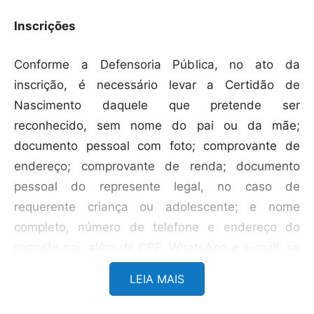
Inscrições
Conforme a Defensoria Pública, no ato da
inscrição, é necessário levar a Certidão de
Nascimento daquele que pretende ser
reconhecido, sem nome do pai ou da mãe;
documento pessoal com foto; comprovante de
endereço; comprovante de renda; documento
pessoal do represente legal, no caso de
requerente criança ou adolescente; e nome
completo, número de telefone e endereço do
suposto pai, além de CPF, WhatsApp e e-mail, se
souber. No caso de reconhecimento de filiação
LEIA MAIS
socioafetiva, é necessário levar também a
certidão de nascimento de quem será