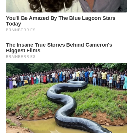
Caldas, Ponte Nova, Sacramento, Salinas, Sete
Lagoas, Santa Luzia, Teófilo Otoni, Três Pontas,
You'll Be Amazed By The Blue Lagoon Stars
Uberlândia, Unaí e Varginha.
Today
BRAINBERRIES
The Insane True Stories Behind Cameron's
Biggest Films
BRAINBERRIES