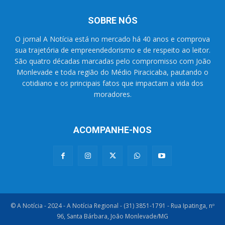
SOBRE NÓS
O jornal A Notícia está no mercado há 40 anos e comprova
sua trajetória de empreendedorismo e de respeito ao leitor.
São quatro décadas marcadas pelo compromisso com João
Monlevade e toda região do Médio Piracicaba, pautando o
cotidiano e os principais fatos que impactam a vida dos
moradores.
ACOMPANHE-NOS
© A Notícia - 2024 - A Notícia Regional - (31) 3851-1791 - Rua Ipatinga, nº
96, Santa Bárbara, João Monlevade/MG