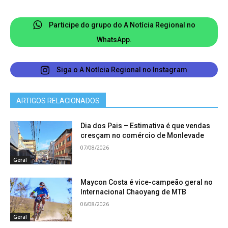
reconhecido. É possível esse reconhecimento,
ainda que conste da certidão pai ou mãe registral.
Participe do grupo do A Notícia Regional no
WhatsApp.
Siga o A Notícia Regional no Instagram
ARTIGOS RELACIONADOS
Dia dos Pais – Estimativa é que vendas
cresçam no comércio de Monlevade
07/08/2026
Defensoria
Geral
Maycon Costa é vice-campeão geral no
Em João Monlevade, o atendimento da Defensoria
Internacional Chaoyang de MTB
Pública ocorre presencialmente, de segunda a
06/08/2026
sexta-feira, das 13 às 17 horas, na avenida
Geral