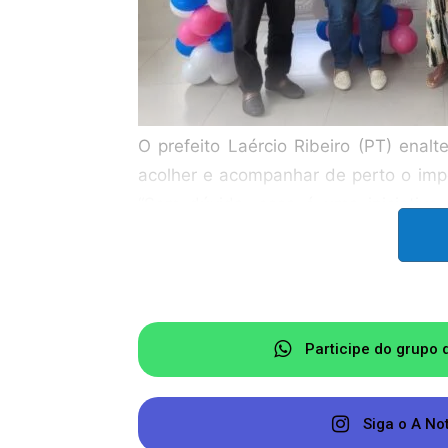
O prefeito Laércio Ribeiro (PT) enalt
acolher e acompanhar de perto o imp
“Sem dúvida, essa é uma iniciativa
nossas gestantes. E claro, esse c
bebês, com acompanhamento, vacinaçõ
cresçam saudáveis”, afirmou o prefeito
Já a vice-prefeita Dorinha Macha
Participe do grupo 
participantes da ação e lembrou que
dos bebês. “Esse é, talvez, o moment
Siga o A No
filho. É preciso que eles sejam bem