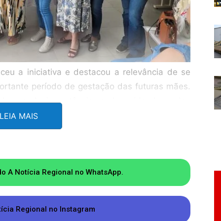
eceu a iniciativa e destacou a relevância de se
ortante período de gestação das futuras mães.
 de grande importância, a de cuidar bem das
uidado deve continuar após o nascimento dos
LEIA MAIS
es e tudo que é preciso para que as crianças
.
do (MDB) parabenizou a todos os servidores
do A Notícia Regional no WhatsApp.
 esse período é fundamental na vida de mães e
o mais importante da vida de uma mãe e de seu
tícia Regional no Instagram
 acolhidos por nossas equipes e que seja uma