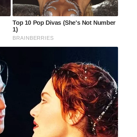
Top 10 Pop Divas (She's Not Number
1)
BRAINBERRIES