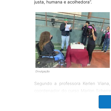
justa, humana e acolhedora”.
Divulgação
Segundo a professora Kerlen Viana,
coordenador do curso Marlon Scherre
Nádia Teixeira e Lucélia Fagundes. O 
em Recursos Humanos da Escola Es