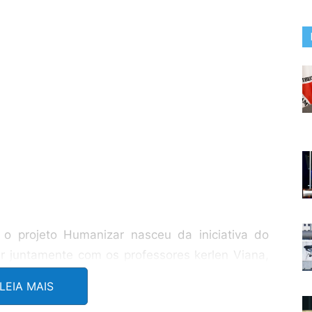
 o projeto Humanizar nasceu da iniciativa do
r juntamente com os professores kerlen Viana,
objetivo é oferecer aos alunos do curso técnico
LEIA MAIS
tadual Manoel Loureiro uma formação que vá