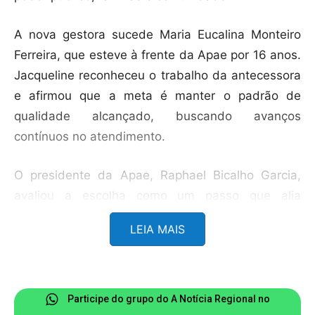
A nova gestora sucede Maria Eucalina Monteiro
Ferreira, que esteve à frente da Apae por 16 anos.
Jacqueline reconheceu o trabalho da antecessora
e afirmou que a meta é manter o padrão de
qualidade alcançado, buscando avanços
contínuos no atendimento.
O presidente da Apae, Raphael Bicalho Garcia,
avaliou a escolha como um passo que alia
continuidade e renovação. Segundo ele, a
LEIA MAIS
experiência de Jacqueline dentro da instituição é
um diferencial para enfrentar os desafios e
fortalecer ainda mais os serviços oferecidos. Ele
também agradeceu à ex-diretora pela dedicação
Participe do grupo do A Notícia Regional no