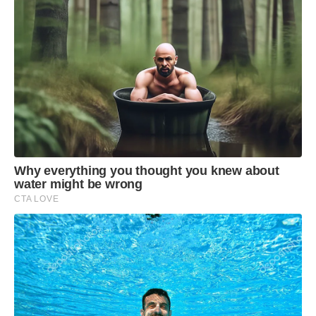
das 8h às 13h horas, a Biblioteca Municipal, no
prédio da Secretaria Municipal de Educação,
estará de portas abertas. Serão feitas a emissão
do primeiro título, a transferência de domicílio, a
coleta de biometria, a revisão de dados, a
emissão de certidões e a regularização do título.
Why everything you thought you knew about
water might be wrong
CTA LOVE