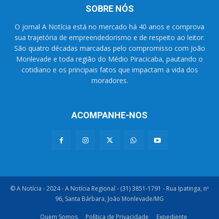
SOBRE NÓS
O jornal A Notícia está no mercado há 40 anos e comprova
sua trajetória de empreendedorismo e de respeito ao leitor.
São quatro décadas marcadas pelo compromisso com João
Monlevade e toda região do Médio Piracicaba, pautando o
cotidiano e os principais fatos que impactam a vida dos
moradores.
ACOMPANHE-NOS
© A Notícia - 2024 - A Notícia Regional - (31) 3851-1791 - Rua Ipatinga, nº
96, Santa Bárbara, João Monlevade/MG
Quem Somos
Política de Privacidade
Expediente