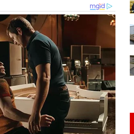
onlevade, por meio do Decreto nº 120/2025,
artições públicas municipais nesta sexta-feira
Christi. Conforme determinado, ficam excluídos
anutenção de serviços essenciais à população,
ica.