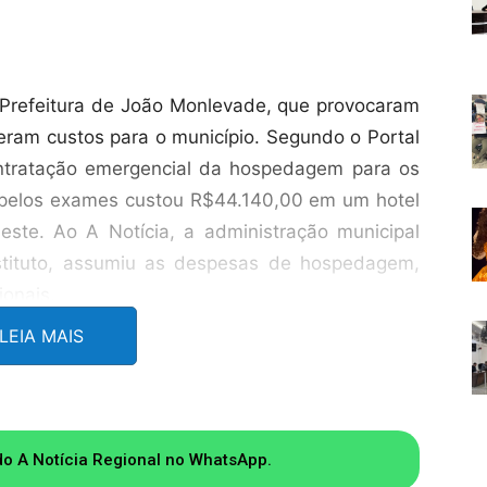
 Prefeitura de João Monlevade, que provocaram
eram custos para o município. Segundo o Portal
ontratação emergencial da hospedagem para os
el pelos exames custou R$44.140,00 em um hotel
este. Ao A Notícia, a administração municipal
nstituto, assumiu as despesas de hospedagem,
ionais.
LEIA MAIS
B) e Sidney Bernabé (PL) estão reclamando do
os do Executivo sobre empréstimos a serem
do A Notícia Regional no WhatsApp.
undo eles, a exemplo do Código Tributário, a