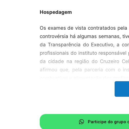
Hospedagem
Os exames de vista contratados pela
controvérsia há algumas semanas, tiv
da Transparência do Executivo, a c
profissionais do instituto responsáv
da cidade na região do Cruzeiro Cel
afirmou que, pela parceria com o i
combustível e alimentação dos profiss
Tempo
Os vereadores Revetrie Teixeira (MD
pouco tempo para apreciar projet
Participe do grupo 
contraídos pela administração. Seg