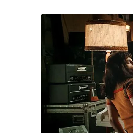
Facultativo
A Prefeitura Municipal de João M
estabelece ponto facultativo nas rep
(20), em razão do feriado de Corpus 
os funcionários responsáveis pela m
como saúde, segurança e limpeza públ