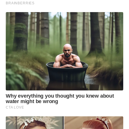
pela reforma tributária
BRAINBERRIES
Cesta básica nacional, com alíquota zero
1. Açúcar;
2. Arroz;
3. Aveias;
Why everything you thought you knew about
4. Café;
water might be wrong
CTA LOVE
5. Carnes bovina, suína, ovina, caprina e de
aves e produtos de origem animal (exceto foie