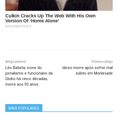
ovas e outros subprodutos);
Culkin Cracks Up The Web With His Own
Version Of ‘Home Alone’
20. Queijos tipo muçarela, minas, prato, de
BRAINBERRIES
coalho, ricota, requeijão, provolone, parmesão,
fresco não maturado e do reino;
21. Raízes e tubérculos;
Artigo anterior
Próximo artigo
22. Sal.
Léo Batista, ícone do
Idoso morre após sofrer mal
jornalismo e funcionário da
súbito em Monlevade
Globo há cinco décadas,
morre aos 92 anos
Alimentos com redução de 60%
MAIS POPULARES
em relação à alíquota padrão