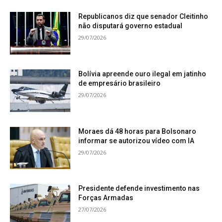
Republicanos diz que senador Cleitinho
13. Produtos hortícolas, frutas e vegetais;
não disputará governo estadual
29/07/2026
14. Sucos naturais de fruta ou de produtos
hortícolas sem açúcar, edulcorantes e
conservantes.
Bolívia apreende ouro ilegal em jatinho
de empresário brasileiro
29/07/2026
Imposto Seletivo
Moraes dá 48 horas para Bolsonaro
informar se autorizou vídeo com IA
29/07/2026
Alíquota extra sobre os seguintes
produtos que prejudicam a saúde ou o
Presidente defende investimento nas
meio-ambiente:
Forças Armadas
27/07/2026