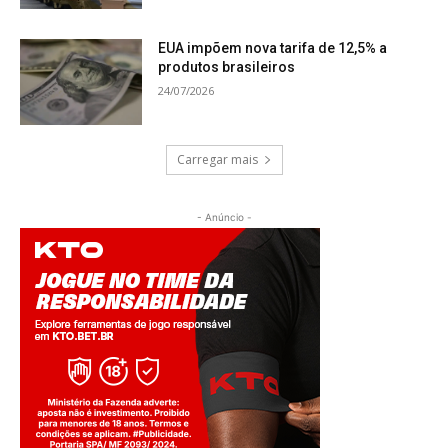
1. Bebidas açucaradas;
EUA impõem nova tarifa de 12,5% a
produtos brasileiros
24/07/2026
2. Bebidas alcoólicas;
Carregar mais
- Anúncio -