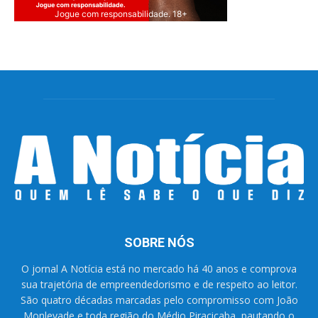
Jogue com responsabilidade. 18+
SOBRE NÓS
O jornal A Notícia está no mercado há 40 anos e comprova
sua trajetória de empreendedorismo e de respeito ao leitor.
São quatro décadas marcadas pelo compromisso com João
Monlevade e toda região do Médio Piracicaba, pautando o