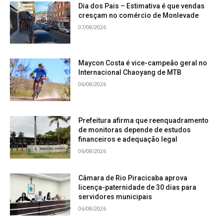
Dia dos Pais – Estimativa é que vendas
cresçam no comércio de Monlevade
1. Amido de milho;
07/08/2026
2. Cereais não contemplados com alíquota
zero;
Maycon Costa é vice-campeão geral no
Internacional Chaoyang de MTB
06/08/2026
3. Crustáceos (exceto lagostas e lagostim);
4. Extrato de tomate;
Prefeitura afirma que reenquadramento
de monitoras depende de estudos
financeiros e adequação legal
5. Farinha, grumos e sêmolas, de cerais; grãos
06/08/2026
esmagados ou em flocos, de cereais;
Câmara de Rio Piracicaba aprova
6. Fruta de casca rija regional, amendoins e
licença-paternidade de 30 dias para
servidores municipais
outras sementes;
06/08/2026