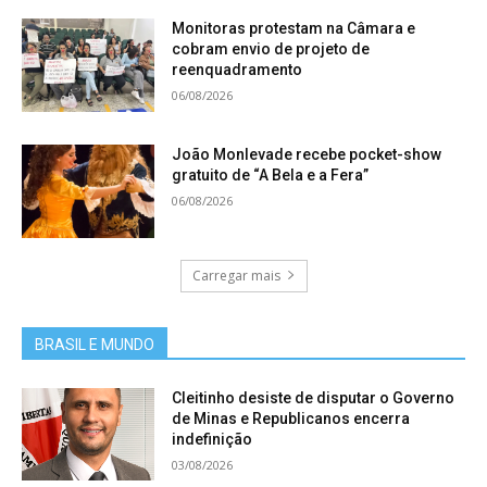
7. Leite fermentado, bebidas e compostos
Monitoras protestam na Câmara e
lácteos;
cobram envio de projeto de
reenquadramento
06/08/2026
8. Massas alimentícias recheadas (mesmo
cozidas ou preparadas de outro modo) e massas
João Monlevade recebe pocket-show
instantâneas;
gratuito de “A Bela e a Fera”
06/08/2026
9. Mel natural;
Carregar mais
10. Óleo de soja, de milho, canola e demais
óleos vegetais;
BRASIL E MUNDO
11. Pão de forma;
Cleitinho desiste de disputar o Governo
de Minas e Republicanos encerra
12. Polpas de frutas sem açúcar, outros
indefinição
edulcorantes e conservantes;
03/08/2026