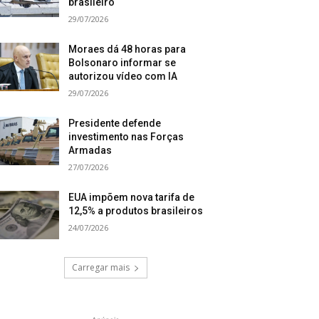
brasileiro
29/07/2026
Moraes dá 48 horas para
Bolsonaro informar se
autorizou vídeo com IA
29/07/2026
Presidente defende
investimento nas Forças
Armadas
27/07/2026
EUA impõem nova tarifa de
12,5% a produtos brasileiros
24/07/2026
Carregar mais