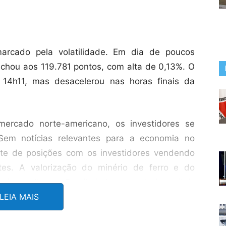
arcado pela volatilidade. Em dia de poucos
fechou aos 119.781 pontos, com alta de 0,13%. O
 14h11, mas desacelerou nas horas finais da
rcado norte-americano, os investidores se
 Sem notícias relevantes para a economia no
ste de posições com os investidores vendendo
tes. A valorização do minério de ferro e do
 juros altos no Brasil ajudaram a atrair capitais
LEIA MAIS
cia Brasil