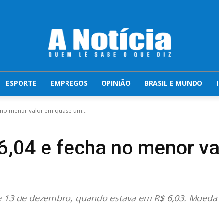
ESPORTE
EMPREGOS
OPINIÃO
BRASIL E MUNDO
a no menor valor em quase um...
$6,04 e fecha no menor v
de 13 de dezembro, quando estava em R$ 6,03. Moed