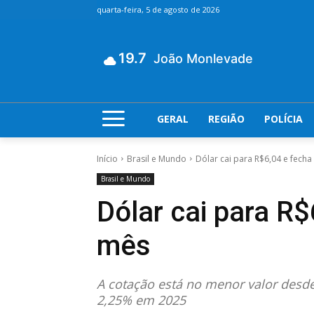
quarta-feira, 5 de agosto de 2026
19.7
João Monlevade
GERAL
REGIÃO
POLÍCIA
Início
Brasil e Mundo
Dólar cai para R$6,04 e fech
Brasil e Mundo
Dólar cai para R
mês
A cotação está no menor valor des
2,25% em 2025