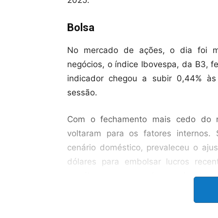
Bolsa
No mercado de ações, o dia foi m
negócios, o índice Ibovespa, da B3, 
indicador chegou a subir 0,44% às
sessão.
Com o fechamento mais cedo do me
voltaram para os fatores internos.
cenário doméstico, prevaleceu o aju
dólares para embolsar lucros recen
petróleo no mercado internacional e os
externos para o país.
Por Welton Máximo – Repórter da Agên