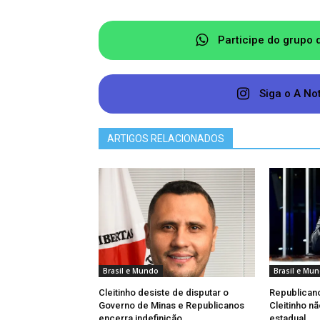
Participe do grupo 
Siga o A No
ARTIGOS RELACIONADOS
Brasil e Mundo
Brasil e Mu
Cleitinho desiste de disputar o
Republican
Governo de Minas e Republicanos
Cleitinho n
encerra indefinição
estadual