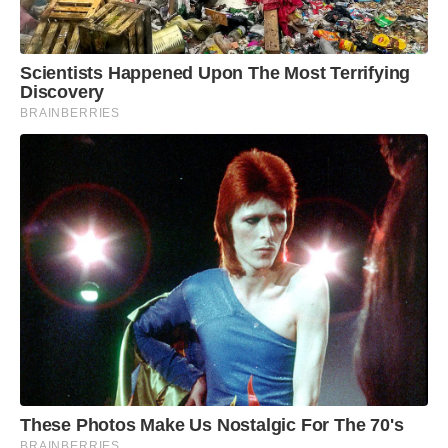
quando o corpo está molhado. Esse cuidado deve
ser ainda maior nas casas com piscina, uma vez
Scientists Happened Upon The Most Terrifying
que é comum as pessoas saírem e abrirem
Discovery
refrigeradores ou freezers”, orienta Aguiar.
BRAINBERRIES
These Photos Make Us Nostalgic For The 70's
BRAINBERRIES