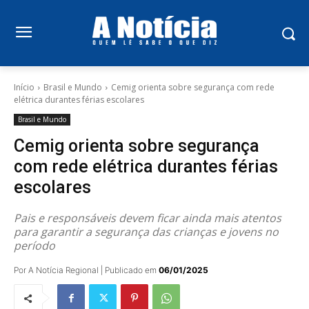
Início
Brasil e Mundo
Cemig orienta sobre segurança com rede
elétrica durantes férias escolares
Brasil e Mundo
Cemig orienta sobre segurança
com rede elétrica durantes férias
escolares
Pais e responsáveis devem ficar ainda mais atentos
para garantir a segurança das crianças e jovens no
período
Por A Notícia Regional | Publicado em
06/01/2025