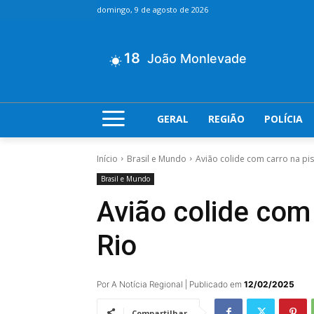
domingo, 9 de agosto de 2026
18
João Monlevade
GERAL
REGIÃO
POLÍCIA
Início
Brasil e Mundo
Avião colide com carro na pi
Brasil e Mundo
Avião colide com
Rio
Por A Notícia Regional | Publicado em
12/02/2025
Compartilhar