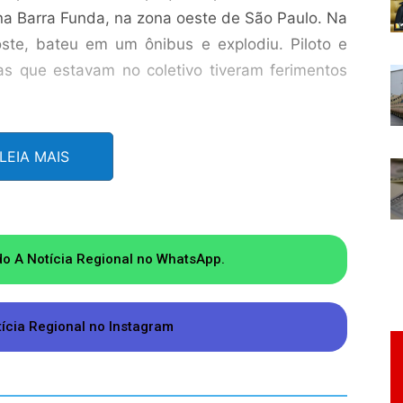
a Barra Funda, na zona oeste de São Paulo. Na
ste, bateu em um ônibus e explodiu. Piloto e
as que estavam no coletivo tiveram ferimentos
pousar no Aeroporto de Ubatuba, no litoral
LEIA MAIS
explodiu na praia. Uma pessoa morreu e outras
ntar apenas uma tendência por trás da alta no
do A Notícia Regional no WhatsApp.
es.
io da combinação de fatores, entre elas estão o
tícia Regional no Instagram
limáticas e o grande volume de registros por
ns em redes sociais, elevando a percepção de