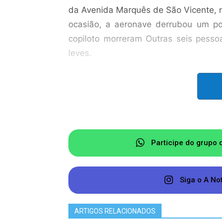
da Avenida Marquês de São Vicente, n
ocasião, a aeronave derrubou um po
copiloto morreram Outras seis pesso
leves.
No mês passado, um avião tentou 
paulista, atravessou o alambrado e 
quatro ficaram gravemente feridas.
Especialistas dizem ser difícil apo
Participe do grupo 
número de acidentes envolvendo aviõ
Uma possível explicação se dá por me
Siga o A No
maior número de voos, as mudanças c
câmeras e de disseminação de image
ARTIGOS RELACIONADOS
risco.