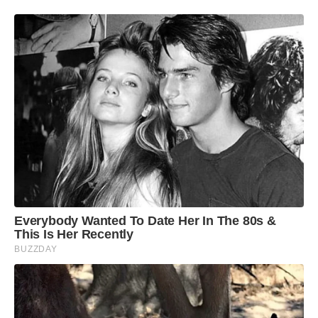
Everybody Wanted To Date Her In The 80s &
This Is Her Recently
BUZZDAY