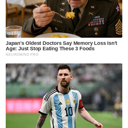
trabalho. Por meio do benefício, a Prefeitura arca
com os quatro primeiros meses de salário do
contratado, desde que a empresa se comprometa
a manter o posto por, no mínimo, um ano.
Japan's Oldest Doctors Say Memory Loss Isn't
Age: Just Stop Eating These 3 Foods
NEUROMIND PRO