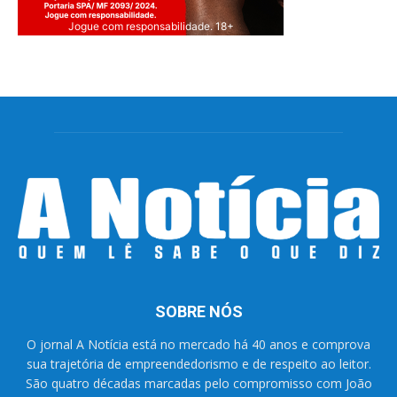
Jogue com responsabilidade. 18+
SOBRE NÓS
O jornal A Notícia está no mercado há 40 anos e comprova
sua trajetória de empreendedorismo e de respeito ao leitor.
São quatro décadas marcadas pelo compromisso com João