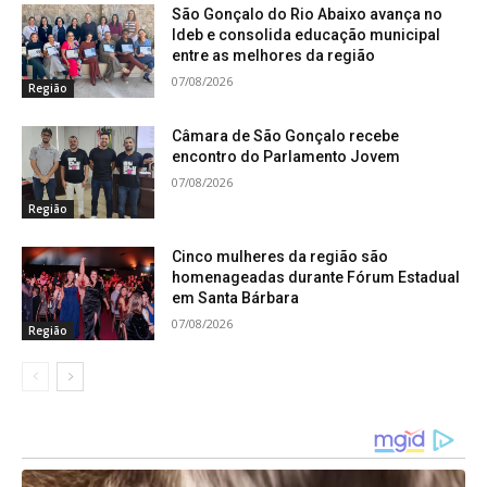
São Gonçalo do Rio Abaixo avança no
Especialidades Médicas
Ideb e consolida educação municipal
entre as melhores da região
Disponíveis
07/08/2026
Região
A Policlínica Dr. Domingos Sávio Queiroz oferecerá
Câmara de São Gonçalo recebe
encontro do Parlamento Jovem
mais de 12 especialidades médicas e serviços à
07/08/2026
população, entre eles Cardiologia, Pediatria,
Região
Ginecologia, Urologia, Psicologia, Dermatologia e
Cinco mulheres da região são
muito mais. Assim, todos os serviços realizados
homenageadas durante Fórum Estadual
no antigo Centro de Especialidades Médicas
em Santa Bárbara
(CEM) passam a acontecer neste novo espaço.
07/08/2026
Região
Com a nova estrutura, o município amplia o
acesso a atendimentos especializados,
proporcionando mais qualidade, agilidade e
cuidado aos cidadãos.