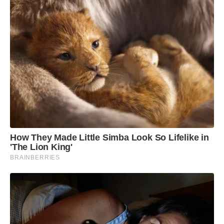
Meu município pelos ODS
A iniciativa está alinhada aos Objetivos de
Desenvolvimento Sustentável (ODS) da
Organização das Nações Unidas (ONU),
essencialmente ao
ODS 3 – Saúde e Bem-Esta
r.
How They Made Little Simba Look So Lifelike in
'The Lion King'
BRAINBERRIES