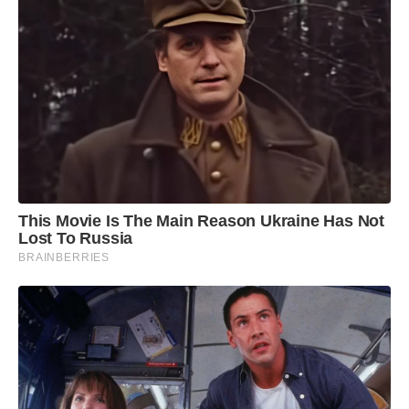
Barão de Cocais
: José Apolinário dos Santos
Filho (diácono permanente, exemplar em fé e
serviço social)
Bela Vista de Minas
: Geraldo de Souza Filho
(empresário lojista, referência no comércio
local)
Bom Jesus do Amparo
: Hernane Moreira
This Movie Is The Main Reason Ukraine Has Not
Duarte Santos (empresário e atuante em
Lost To Russia
BRAINBERRIES
causas comunitárias)
Catas Altas
: Joaquim Pereira dos Santos
(Joaquim Madeira), por seu trabalho
voluntário e projetos de inclusão social, como
a Guarda Mirim