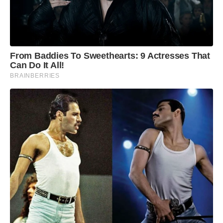
ponto de convivência social)
Rio Piracicaba
: Frederico Fonseca Torres
(engenheiro e empreendedor responsável
pela Engemec Engenharia)
From Baddies To Sweethearts: 9 Actresses That
Can Do It All!
Santa Bárbara
: Antônio Cornélio de Melo
BRAINBERRIES
(empresário, líder comunitário e presidente
da Acisb/CDL)
Santa Maria de Itabira
: Júlio da Cruz (Sr.
Julinho), por sua dedicação a obras sociais e
religiosas
São Domingos do Prata
: Uilton Pantuza Dias
(empresário rural e idealizador do Polo de
Bioeconomia)
São Gonçalo do Rio Abaixo
: José Carlos