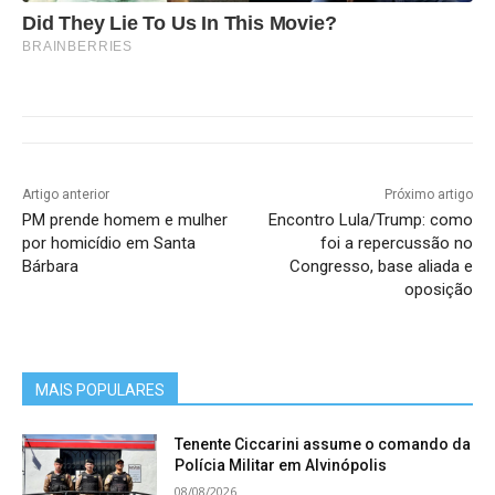
Did They Lie To Us In This Movie?
Benício (Sô Nonô), ex-vereador e líder
BRAINBERRIES
comunitário e religioso, criador da tradicional
Festa Junina do Recreio
São José do Goiabal
: Padre Arlindo Ferreira
Coura (pároco com atuação dedicada nas
comunidades rurais)
Artigo anterior
Próximo artigo
PM prende homem e mulher
Encontro Lula/Trump: como
Sem-Peixe
: Domingos Sávio de Miranda
por homicídio em Santa
foi a repercussão no
Bárbara
Congresso, base aliada e
Paiva (ex-prefeito por três mandatos, líder
oposição
na emancipação municipal e ativo na Amepi)
Para encerrar a noite, o Gran Colar Mérito Amepi
MAIS POPULARES
2025 foi entregue a Marcelo Correia Bicalho,
sócio-fundador do Grupo Comercial Monlevade,
Tenente Ciccarini assume o comando da
em reconhecimento a sua liderança empresarial,
Polícia Militar em Alvinópolis
ao gerar empregos e investir continuamente na
08/08/2026