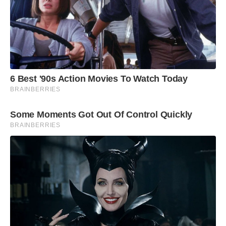
Dionísio
: Weber Americano (ex-prefeito com
legado em infraestrutura)
Dom Silvério
: Áurea Célia de Oliveira Coura
(médica com mais de 30 anos de atuação)
Itabira
: Marco Antônio Gomes (vice-prefeito,
6 Best '90s Action Movies To Watch Today
nefrologista, pastor e impulsionador da
BRAINBERRIES
hemodiálise no hospital local)
Some Moments Got Out Of Control Quickly
João Monlevade
: Ricardo Nonato de Araújo
BRAINBERRIES
Silva (empresário, fundador da Fusão Ligas,
referência em sustentabilidade industrial)
Nova Era
: Jacson Guerra Araújo (liderança
empresarial no cooperativismo de crédito)
Nova União
: Isaac Lage da Luz
(empreendedor que transformou seu bar em