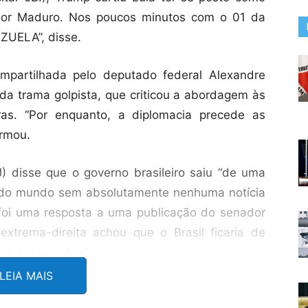
ador Maduro. Nos poucos minutos com o 01 da
ZUELA”, disse.
partilhada pelo deputado federal Alexandre
 trama golpista, que criticou a abordagem às
iras. “Por enquanto, a diplomacia precede as
irmou.
) disse que o governo brasileiro saiu “de uma
a do mundo sem absolutamente nenhuma notícia
 foi uma resposta a uma publicação do senador
xtrema-direita achou que o Brasil ficaria de
 “o ódio perdeu”.
LEIA MAIS
eferiu a integrantes do governo brasileiro como