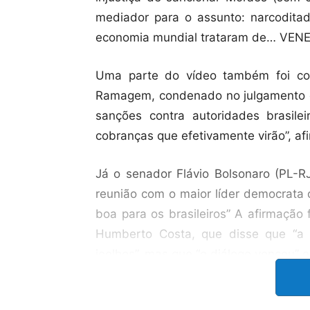
mediador para o assunto: narcodit
economia mundial trataram de… VENE
Uma parte do vídeo também foi com
Ramagem, condenado no julgamento da
sanções contra autoridades brasile
cobranças que efetivamente virão”, af
Já o senador Flávio Bolsonaro (PL-RJ
reunião com o maior líder democrat
boa para os brasileiros” A afirmação
Humberto Costa, que disse que “a e
joelhos”, mas que “o diálogo venceu” e
O vereador Carlos Bolsonaro (PL) se r