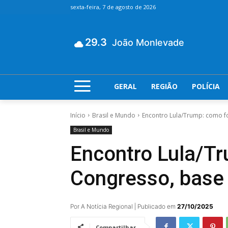
sexta-feira, 7 de agosto de 2026
29.3
João Monlevade
GERAL
REGIÃO
POLÍCIA
Início
Brasil e Mundo
Encontro Lula/Trump: como f
Brasil e Mundo
Encontro Lula/Tr
Congresso, base 
Por A Notícia Regional | Publicado em
27/10/2025
Compartilhar