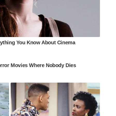
tas em voo para o Japão.
rything You Know About Cinema
orror Movies Where Nobody Dies