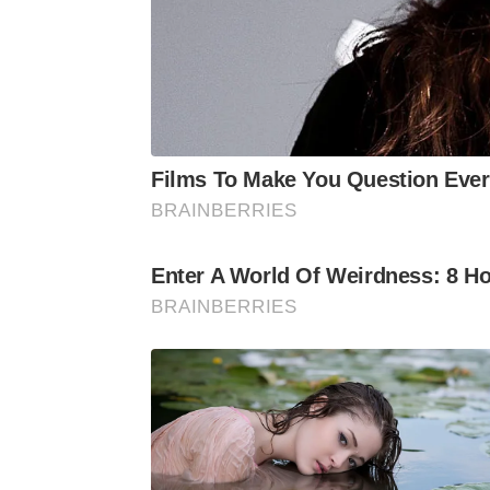
ótima reunião”, disse Trump a jornalis
Films To Make You Question Eve
BRAINBERRIES
Enter A World Of Weirdness: 8 H
BRAINBERRIES