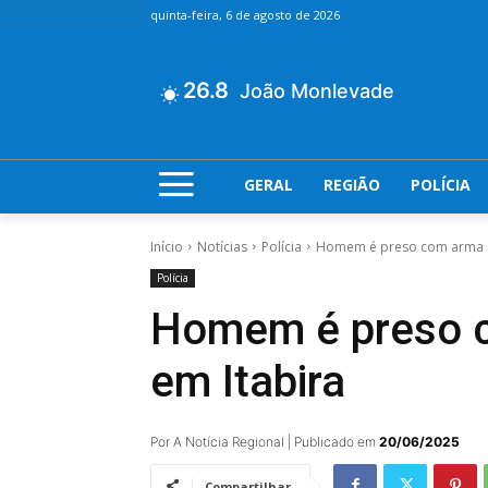
quinta-feira, 6 de agosto de 2026
26.8
João Monlevade
GERAL
REGIÃO
POLÍCIA
Início
Notícias
Polícia
Homem é preso com arma du
Polícia
Homem é preso c
em Itabira
Por A Notícia Regional | Publicado em
20/06/2025
Compartilhar