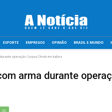
ESPORTE
EMPREGOS
OPINIÃO
BRASIL E MUNDO
rante operação Corpus Christi em Itabira
om arma durante operaçã