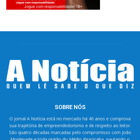
Jogue com responsabilidade. 18+
SOBRE NÓS
O jornal A Notícia está no mercado há 40 anos e comprova
sua trajetória de empreendedorismo e de respeito ao leitor.
São quatro décadas marcadas pelo compromisso com João
Monlevade e toda região do Médio Piracicaba, pautando o