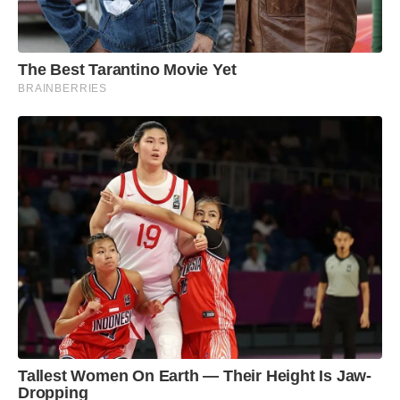
The Best Tarantino Movie Yet
BRAINBERRIES
Tallest Women On Earth — Their Height Is Jaw-
Dropping