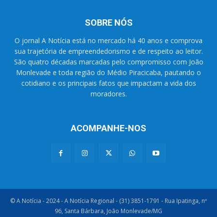
SOBRE NÓS
O jornal A Notícia está no mercado há 40 anos e comprova
sua trajetória de empreendedorismo e de respeito ao leitor.
São quatro décadas marcadas pelo compromisso com João
Monlevade e toda região do Médio Piracicaba, pautando o
cotidiano e os principais fatos que impactam a vida dos
moradores.
ACOMPANHE-NOS
© A Notícia - 2024 - A Notícia Regional - (31) 3851-1791 - Rua Ipatinga, nº
96, Santa Bárbara, João Monlevade/MG