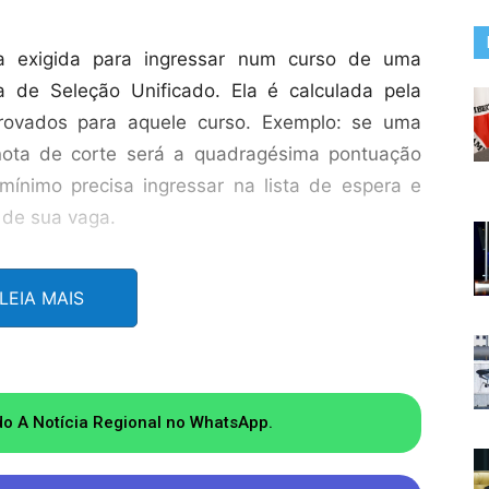
a exigida para ingressar num curso de uma
a de Seleção Unificado. Ela é calculada pela
rovados para aquele curso. Exemplo: se uma
nota de corte será a quadragésima pontuação
mínimo precisa ingressar na lista de espera e
 de sua vaga.
e na qual todos os candidatos podem disputar
LEIA MAIS
s afirmativas para estudantes negros e pardos,
a 1,5 salário-mínimo. Entretanto, essas cotas,
os altas, são exclusivas para alunos que
gios públicos.
do A Notícia Regional no WhatsApp.