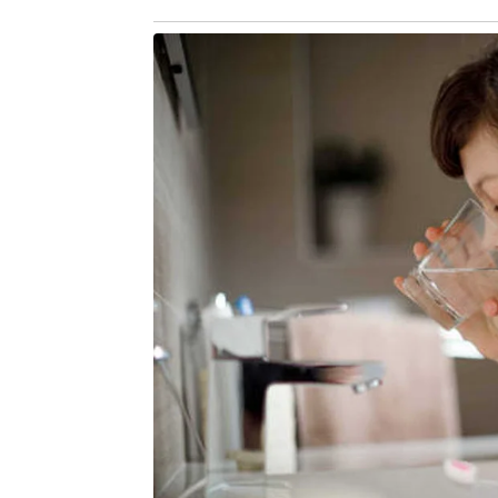
•Eng. Mecânica – Uemg: 646,70.
•Eng. Metalúrgica – Uemg: 552,56.
•Sistemas de Informação – Ufop: 687,
•Sistemas de Informação (Noturno) – 