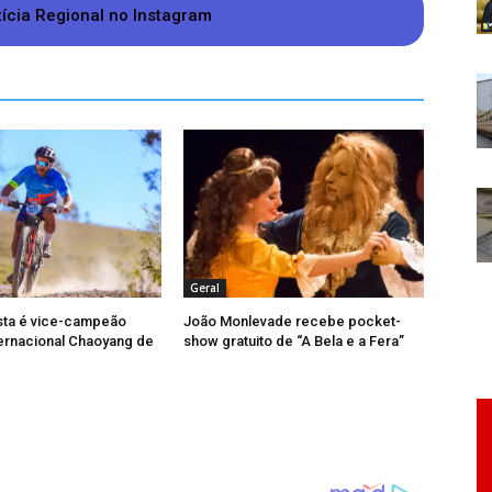
tícia Regional no Instagram
curso na Faculdade de Engenharia (FaEnge) da
s e Aplicadas (Icea) da Ufop:
fop: 716,97.
p: 699,38.
Geral
ta é vice-campeão
João Monlevade recebe pocket-
ternacional Chaoyang de
show gratuito de “A Bela e a Fera”
p: 609,09.
614,96.
7,77.
.