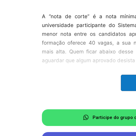
A “nota de corte” é a nota mínim
universidade participante do Sistem
menor nota entre os candidatos ap
formação oferece 40 vagas, a sua 
mais alta. Quem ficar abaixo desse 
aguardar que algum aprovado desista
A ampla concorrência é a modalidad
uma vaga. Além dela, existem as açõe
que podem ou não ter renda inferior 
que costumam demandar notas men
cursaram todo o Ensino Médio em colé
Participe do grupo 