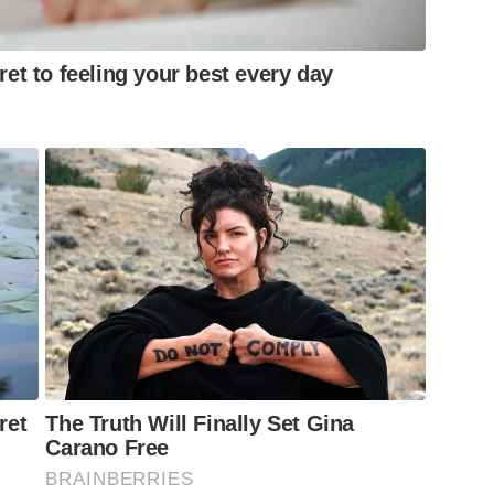
ret to feeling your best every day
ret
The Truth Will Finally Set Gina
Carano Free
BRAINBERRIES