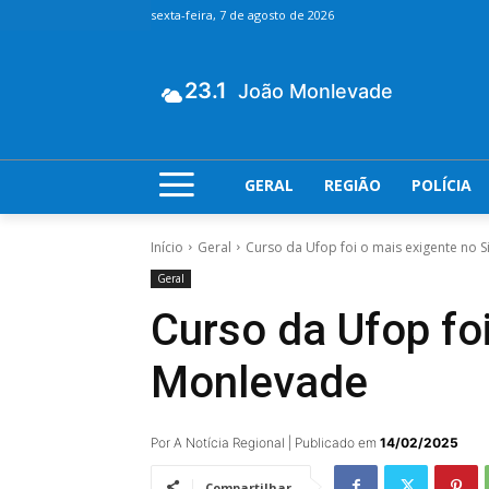
sexta-feira, 7 de agosto de 2026
23.1
João Monlevade
GERAL
REGIÃO
POLÍCIA
Início
Geral
Curso da Ufop foi o mais exigente no
Geral
Curso da Ufop fo
Monlevade
Por A Notícia Regional | Publicado em
14/02/2025
Compartilhar