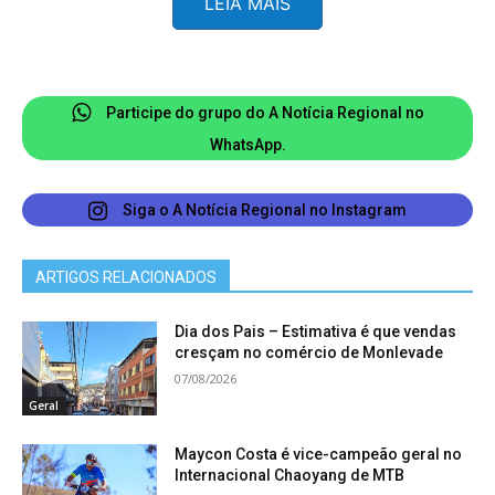
LEIA MAIS
convidados a participar do simulado em breve.
Em caso de dúvidas, a população pode entrar em
contato com a Defesa Civil de João Monlevade
através dos telefones (31) 99361-0131 ou 199.
Participe do grupo do A Notícia Regional no
WhatsApp.
Siga o A Notícia Regional no Instagram
ARTIGOS RELACIONADOS
Dia dos Pais – Estimativa é que vendas
cresçam no comércio de Monlevade
07/08/2026
Geral
Maycon Costa é vice-campeão geral no
Internacional Chaoyang de MTB