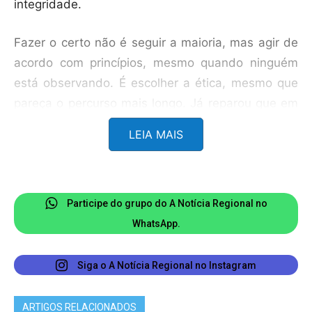
integridade.
Fazer o certo não é seguir a maioria, mas agir de
acordo com princípios, mesmo quando ninguém
está observando. É escolher a ética, mesmo que
pareça o percurso mais longo. Já reparou que em
um mundo onde tudo parece adaptável, quem
LEIA MAIS
permanece firme em valores se torna resistência.
Mas, afinal, o que é o certo em meio a tantas
versões de verdade? A resposta não está em
fórmulas prontas, mas na capacidade de diálogo,
Participe do grupo do A Notícia Regional no
na escuta ativa e no compromisso com o bem
WhatsApp.
comum. Buscar o certo é um exercício de
discernimento ético, que exige reflexão,
Siga o A Notícia Regional no Instagram
responsabilidade e, acima de tudo, caráter.
ARTIGOS RELACIONADOS