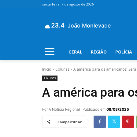
sexta-feira, 7 de agosto de 2026
23.4
João Monlevade
GERAL
REGIÃO
POLÍCIA
Início
Colunas
A américa para os americanos. Será
Colunas
A américa para o
Por A Notícia Regional | Publicado em
08/08/2025
Compartilhar