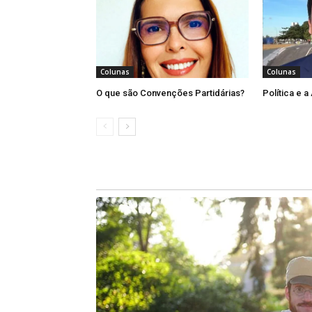
uma constituição soberana e as inst
não pode se vergar às chantagens de
sombrio, onde as democracias são a
das bigtecs e o excesso de fake news
Colunas
Colunas
O que são Convenções Partidárias?
Política e a
O escritor e analista político, Giul
Caos”, já alertava para essas mudan
urgente e isso é pra ontem. É imp
partidos políticos, usufruindo de dinh
a democracia de escudo para dar 
autocratas e ditadores pelo mundo afo
(*) Sinézio Vilela Santiago é aposen