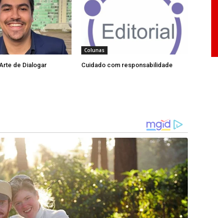
ituições funcionam. O Judiciário é autônomo e
 outra nação. O mundo, hoje, vive um período
tacadas a todo momento por falta de controle
.
Colunas
 Arte de Dialogar
Cuidado com responsabilidade
iano Da Empoli, no seu livro “Os Engenheiros do
ças. O Brasil precisa de uma reforma política
ossível o estado manter essa quantidade de
eiro público e perpetuando no poder. Assim, usar
golpe de estado é um modelo rotineiro de
ra.
tado