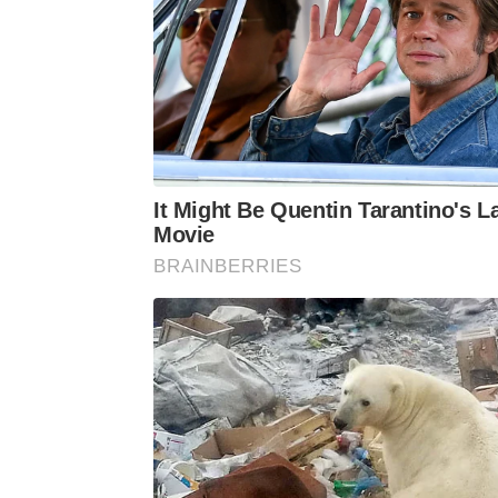
It Might Be Quentin Tarantino's L
Movie
BRAINBERRIES