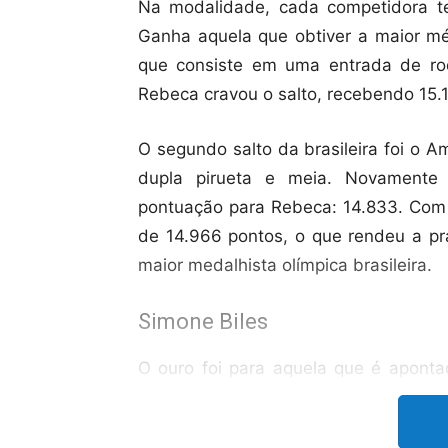
Na modalidade, cada competidora te
Ganha aquela que obtiver a maior méd
que consiste em uma entrada de rod
Rebeca cravou o salto, recebendo 15.
O segundo salto da brasileira foi o
dupla pirueta e meia. Novamente
pontuação para Rebeca: 14.833. Com 
de 14.966 pontos, o que rendeu a pr
maior medalhista olímpica brasileira.
Simone Biles
O ouro foi para aquela que é apont
Simone Biles. A norte-americana most
executar um salto que leva seu nome,