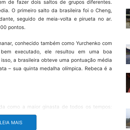
m de fazer dois saltos de grupos diferentes.
ia. O primeiro salto da brasileira foi o Cheng,
ante, seguido de meia-volta e pirueta no ar.
100 pontos.
 Amanar, conhecido também como Yurchenko com
 bem executado, ele resultou em uma boa
isso, a brasileira obteve uma pontuação média
ata – sua quinta medalha olímpica. Rebeca é a
ada como a maior ginasta de todos os tempos:
rou a que veio já no primeira apresentação, ao
LEIA MAIS
 o Biles II, executado apenas por ela, entre as