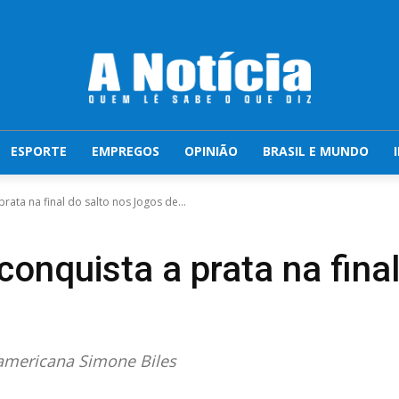
ESPORTE
EMPREGOS
OPINIÃO
BRASIL E MUNDO
ata na final do salto nos Jogos de...
onquista a prata na final
americana Simone Biles