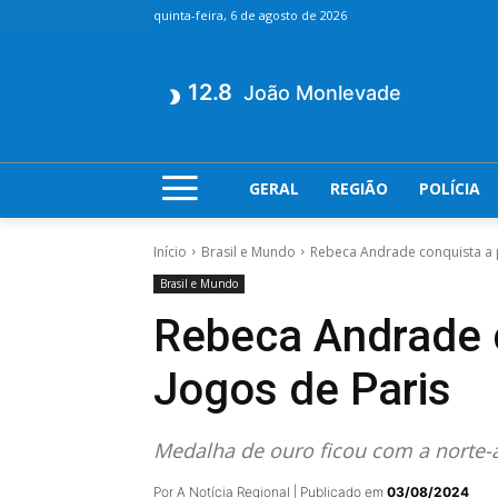
quinta-feira, 6 de agosto de 2026
12.8
João Monlevade
GERAL
REGIÃO
POLÍCIA
Início
Brasil e Mundo
Rebeca Andrade conquista a pr
Brasil e Mundo
Rebeca Andrade c
Jogos de Paris
Medalha de ouro ficou com a norte-
Por A Notícia Regional | Publicado em
03/08/2024