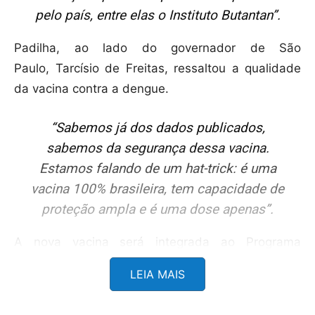
pelo país, entre elas o Instituto Butantan”.
Padilha, ao lado do governador de São
Paulo, Tarcísio de Freitas, ressaltou a qualidade
da vacina contra a dengue.
“Sabemos já dos dados publicados,
sabemos da segurança dessa vacina.
Estamos falando de um hat-trick: é uma
vacina 100% brasileira, tem capacidade de
proteção ampla e é uma dose apenas”.
A nova vacina será integrada ao Programa
Nacional de Imunização (PNI). De acordo com o
LEIA MAIS
governo, o ministério apresentará a novidade já
nesta quinta-feira (27) à Comissão Tripartite,