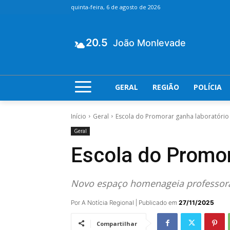
quinta-feira, 6 de agosto de 2026
20.5
João Monlevade
GERAL
REGIÃO
POLÍCIA
Início
Geral
Escola do Promorar ganha laboratório 
Geral
Escola do Promor
Novo espaço homenageia professora 
Por A Notícia Regional | Publicado em
27/11/2025
Compartilhar