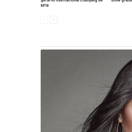
geral no Internacional Chaoyang de
show gratuit
MTB