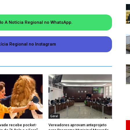
ica, ela foi lembrada com carinho durante o
u uma homenagem e participou do ato simbólico
do A Notícia Regional no WhatsApp.
cretária Alda Fernandes, a assessora Elizete
tícia Regional no Instagram
isita oficial ao laboratório. Em seguida, turmas
, que agora passa a integrar o cotidiano
Geral
vade recebe pocket-
Vereadores aprovam anteprojeto