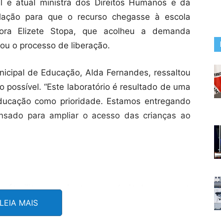
l e atual ministra dos Direitos Humanos e da
ulação para que o recurso chegasse à escola
ora Elizete Stopa, que acolheu a demanda
u o processo de liberação.
unicipal de Educação, Alda Fernandes, ressaltou
o possível. “Este laboratório é resultado de uma
educação como prioridade. Estamos entregando
nsado para ampliar o acesso das crianças ao
 familiares, colegas e estudantes com a
Elcy Caldeira dos Santos, que dá nome ao
LEIA MAIS
 dedicação à educação e defesa do uso da