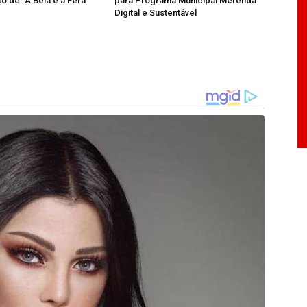
o de “A Bela e a Fera”
para Programa Municipal Merenda
Digital e Sustentável