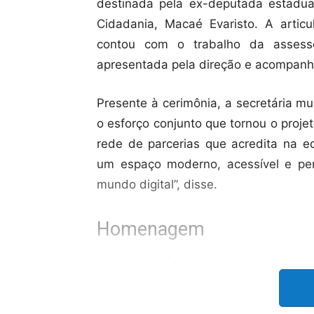
destinada pela ex-deputada estadua
Cidadania, Macaé Evaristo. A artic
contou com o trabalho da assess
apresentada pela direção e acompanho
Presente à cerimônia, a secretária m
o esforço conjunto que tornou o projet
rede de parcerias que acredita na 
um espaço moderno, acessível e pe
mundo digital”, disse.
Homenagem
A inauguração também emocionou
homenagem póstuma à professora 
laboratório. Reconhecida por sua