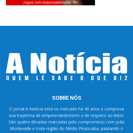
Jogue com responsabilidade. 18+
SOBRE NÓS
O jornal A Notícia está no mercado há 40 anos e comprova
sua trajetória de empreendedorismo e de respeito ao leitor.
São quatro décadas marcadas pelo compromisso com João
Monlevade e toda região do Médio Piracicaba, pautando o