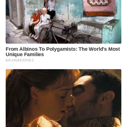
From Albinos To Polygamists: The World's Most
Unique Families
BRAINBERRIES