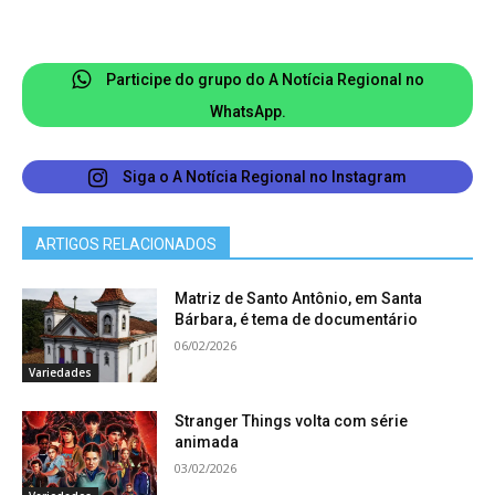
18:00 Gastronomia: Cozinha Show
Participe do grupo do A Notícia Regional no
19:00 Bigband Funcec
WhatsApp.
21:00 Sá e Guarabyra
Siga o A Notícia Regional no Instagram
23:30 MixTape
ARTIGOS RELACIONADOS
21/07 – DOMINGO – Praça Central
Matriz de Santo Antônio, em Santa
Bárbara, é tema de documentário
06/02/2026
14:00 Bob Drumond
Variedades
16:00 Gastronomia: Oficina Infantil
Stranger Things volta com série
animada
17:00 Gastronomia: Cozinha Show
03/02/2026