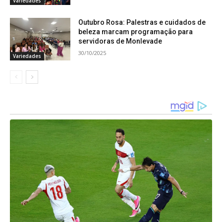
Variedades
18:00
Zé da Guiomar
Outubro Rosa: Palestras e cuidados de
beleza marcam programação para
servidoras de Monlevade
20:00
Akatu
30/10/2025
Variedades
22/07 – SEGUNDA – FEIRA – Centro Cultural
Espetáculo Infantil: A Pequena Sereia /
Cyntilante Produções
18:30 – 1° Sessão
20:00 – 2° Sessão
23/07 – TERÇA – FEIRA – Centro Cultural
Espetáculo Francisco de Assis – do rio ao riso