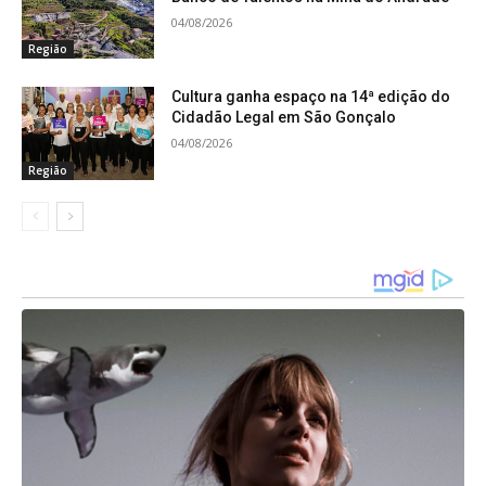
sobre turismo, comunidade e representatividade.
04/08/2026
No dia 19, a linguagem urbana tomou conta da
Região
Praça Central com a apresentação “Breakdance:
Cultura ganha espaço na 14ª edição do
Movimento e Resistência”, que destacou a
Cidadão Legal em São Gonçalo
potência cultural da dança.
04/08/2026
Região
Dia da Consciência Negra reúne multidão
na Praça Central
O ponto alto do festival ocorreu no 20 de
novembro, Dia da Consciência Negra, que levou
grande público à Praça Central a partir das 16h. A
programação contou com Batalha de Rima,
palestra e show de MV Bill, apresentação dos
Tambores do Morro, além das performances de
DJ Tony e Luccas Carlos, encerrando a noite em