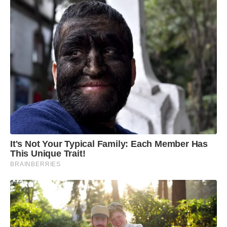
local. À noite, os shows de Raquel Moreira, Graci
Bombom e Ana Santiago (Pagodim Delas)
fecharam o Ayeye em clima de festa e
pertencimento.
It's Not Your Typical Family: Each Member Has
This Unique Trait!
BRAINBERRIES