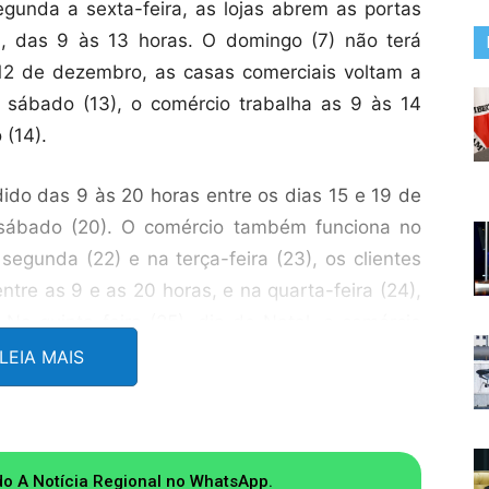
gunda a sexta-feira, as lojas abrem as portas
, das 9 às 13 horas. O domingo (7) não terá
12 de dezembro, as casas comerciais voltam a
 sábado (13), o comércio trabalha as 9 às 14
 (14).
dido das 9 às 20 horas entre os dias 15 e 19 de
sábado (20). O comércio também funciona no
segunda (22) e na terça-feira (23), os clientes
tre as 9 e as 20 horas, e na quarta-feira (24),
 Na quinta-feira (25), dia de Natal, o comércio
LEIA MAIS
ham entre as 9 e as 18 horas, e no sábado (27),
s portas no domingo (28). Na segunda (29) e na
 19 horas, e na quarta-feira (31), último dia do
do A Notícia Regional no WhatsApp.