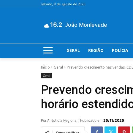
sábado, 8 de agosto de 2026
16.2
João Monlevade
GERAL
REGIÃO
POLÍCIA
Início
Geral
Prevendo crescimento nas vendas, CDL 
Geral
Prevendo cresci
horário estendid
Por A Notícia Regional | Publicado em
25/11/2025
Compartilhar