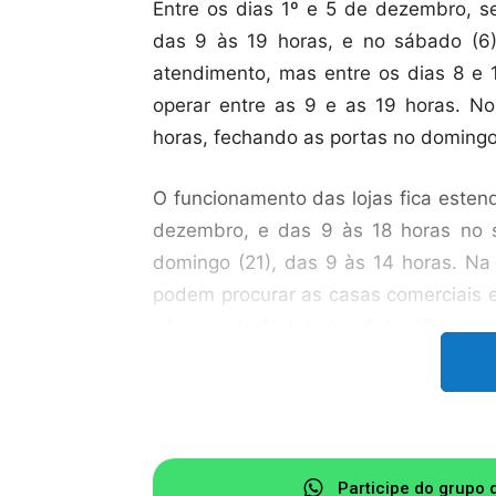
Entre os dias 1º e 5 de dezembro, se
das 9 às 19 horas, e no sábado (6)
atendimento, mas entre os dias 8 e 
operar entre as 9 e as 19 horas. No
horas, fechando as portas no domingo
O funcionamento das lojas fica esten
dezembro, e das 9 às 18 horas no 
domingo (21), das 9 às 14 horas. Na 
podem procurar as casas comerciais en
véspera de Natal, das 9 às 18 horas.
monlevadense não funciona.
Na sexta-feira (26), as lojas trabal
entre as 9 e as 13 horas, fechando a
terça (30), o comércio opera das 9 às
Participe do grupo 