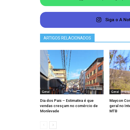
ano, das 9 às 18 horas. Na quinta-fe
Universal, os estabelecimentos ficam
Siga o A No
na sexta-feira (2), ao meio-dia.
ARTIGOS RELACIONADOS
Geral
Geral
Dia dos Pais – Estimativa é que
Maycon Cos
vendas cresçam no comércio de
geral no In
Monlevade
MTB