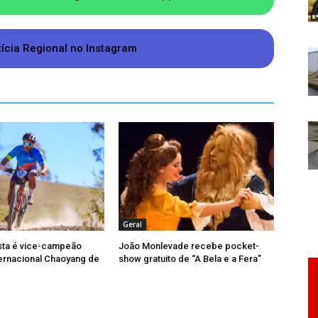
ira (1º), dia de Ano Novo e da Confraternização
 com as portas baixadas, voltando ao trabalho
tícia Regional no Instagram
Geral
ta é vice-campeão
João Monlevade recebe pocket-
ternacional Chaoyang de
show gratuito de “A Bela e a Fera”