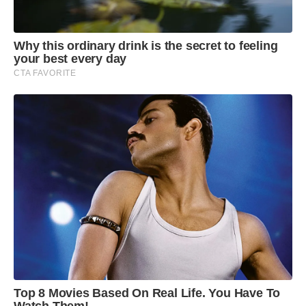
preservação dos recursos naturais. Preparamos
atividades educativas, culturais e de
Why this ordinary drink is the secret to feeling
conscientização que mostram que pequenas
your best every day
atitudes do dia a dia podem gerar grandes
CTA FAVORITE
transformações para o futuro. Convidamos toda a
população a participar e contribuir para a
construção de uma cidade cada vez mais
sustentável”, afirmou.
Top 8 Movies Based On Real Life. You Have To