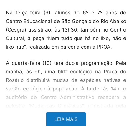
Na terça-feira (9), alunos do 6º e 7º anos do
Centro Educacional de São Gonçalo do Rio Abaixo
(Cesgra) assistirão, às 13h30, também no Centro
Cultural, à peça “Nem tudo que há no lixo, não é
lixo não”, realizada em parceria com a PROA.
A quarta-feira (10) terá dupla programação. Pela
manhã, às 9h, uma blitz ecológica na Praça do
Rosário distribuirá mudas de espécies nativas e
sabão ecológico à população. À tarde, às 14h, o
auditório do Centro Administrativo receberá a
palestra “Mudanças Climáticas”, ministrada pela
professora e pesquisadora Ana Carolina Vasques
LEIA MAIS
Freitas, da Universidade Federal de Itajubá
(Unifei). Referência nas áreas de climatologia e