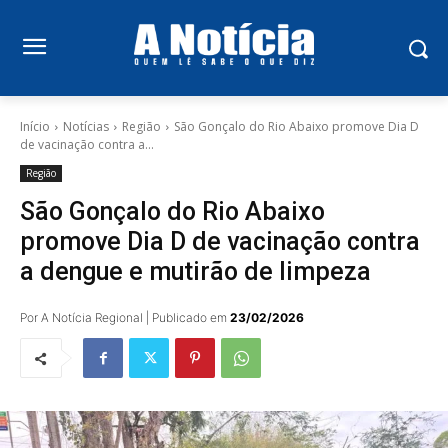
Início
Notícias
Região
São Gonçalo do Rio Abaixo promove Dia D
de vacinação contra a...
Região
São Gonçalo do Rio Abaixo
promove Dia D de vacinação contra
a dengue e mutirão de limpeza
Por A Notícia Regional | Publicado em
23/02/2026