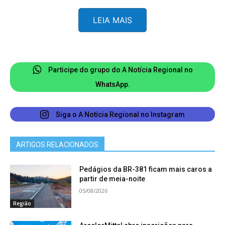
famílias no custeio do material escolar”, disse.
LEIA MAIS
A distribuição ocorre em todas as unidades da
rede municipal e faz parte das ações para o ano
letivo de 2026, promovendo acesso igualitário aos
Participe do grupo do A Notícia Regional no
recursos educacionais.
WhatsApp.
Siga o A Notícia Regional no Instagram
ARTIGOS RELACIONADOS
Pedágios da BR-381 ficam mais caros a
partir de meia-noite
05/08/2026
Região