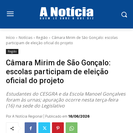
Início
Notícias
Região
Câmara Mirim de São Gonçalo: escolas
participam de eleição oficial do projeto
Região
Câmara Mirim de São Gonçalo:
escolas participam de eleição
oficial do projeto
Estudantes do CESGRA e da Escola Manoel Gonçalves
foram às urnas; apuração ocorre nesta terça-feira
(16) na sede do Legislativo
Por A Notícia Regional | Publicado em
16/06/2026