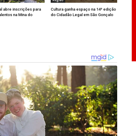
 Avenida Dom Joaquim Silvério, 174, no Centro.
al abre inscrições para
Cultura ganha espaço na 14ª edição
funcionará provisoriamente na Rua Temístocles
lentos na Mina do
do Cidadão Legal em São Gonçalo
na Vasconcelos, garantindo a continuidade dos
o e promulgação, consolidando um conjunto de
estão pública e o compromisso da Câmara com o
ense.