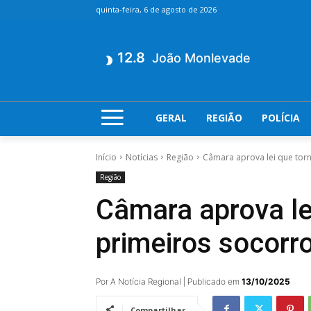
quinta-feira, 6 de agosto de 2026
12.8
João Monlevade
GERAL
REGIÃO
POLÍCIA
Início
Notícias
Região
Câmara aprova lei que torn
Região
Câmara aprova le
primeiros socorr
Por A Notícia Regional | Publicado em
13/10/2025
Compartilhar