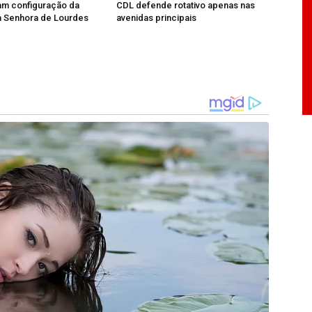
am configuração da
CDL defende rotativo apenas nas
a Senhora de Lourdes
avenidas principais
as lideranças políticas e da gestão estadual
a de saúde e com a melhoria do atendimento à
a a região do Médio Piracicaba.