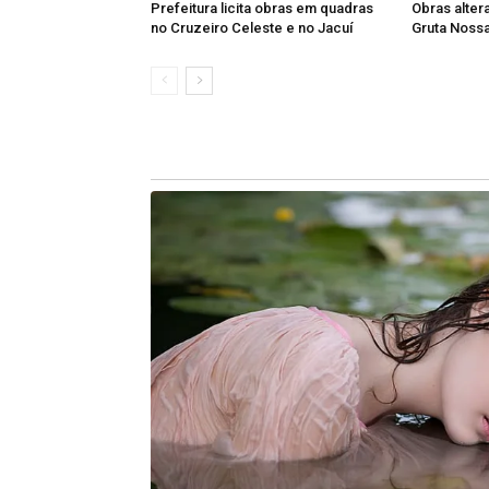
Prefeitura licita obras em quadras
Obras alter
no Cruzeiro Celeste e no Jacuí
Gruta Noss
O encontro reforçou o compromisso d
com o fortalecimento da rede públic
população de João Monlevade e de tod