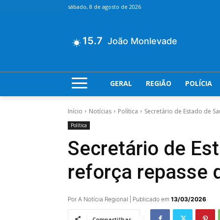
sábado, 8 de agosto de 2026
15.7
João Monlevade
GERAL
REGIÃO
POLÍCIA
Início
Notícias
Política
Secretário de Estado de Sa
Política
Secretário de Es
reforça repasse 
Por A Notícia Regional | Publicado em
13/03/2026
Compartilhar