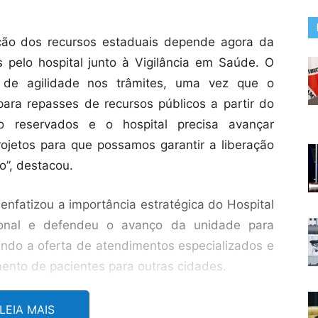
ação dos recursos estaduais depende agora da
 pelo hospital junto à Vigilância em Saúde. O
e de agilidade nos trâmites, uma vez que o
 para repasses de recursos públicos a partir do
 reservados e o hospital precisa avançar
jetos para que possamos garantir a liberação
o”, destacou.
 enfatizou a importância estratégica do Hospital
ional e defendeu o avanço da unidade para
ando a oferta de atendimentos especializados e
ento de pacientes para outras cidades.
cio Ribeiro (PT), destacou a relevância dos
LEIA MAIS