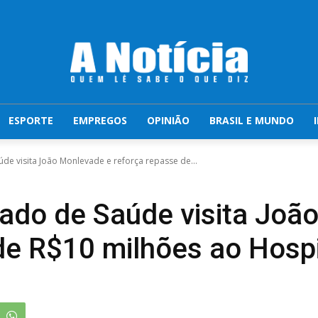
ESPORTE
EMPREGOS
OPINIÃO
BRASIL E MUNDO
úde visita João Monlevade e reforça repasse de...
tado de Saúde visita Joã
de R$10 milhões ao Hospi