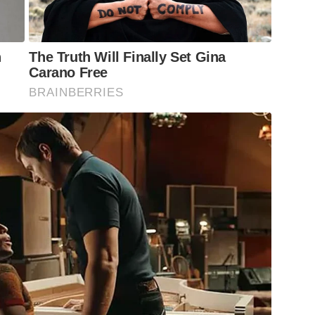
n
The Truth Will Finally Set Gina
Carano Free
BRAINBERRIES