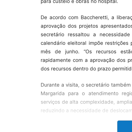
para custeio e obras no hospital.
De acordo com Baccheretti, a liber
aprovação dos projetos apresentados
secretário ressaltou a necessidad
calendário eleitoral impõe restrições
mês de junho. “Os recursos estão
rapidamente com a aprovação dos pro
dos recursos dentro do prazo permitid
Durante a visita, o secretário também
Margarida para o atendimento reg
serviços de alta complexidade, ampli
reduzindo a necessidade de deslocam
O prefeito de João Monlevade, Laér