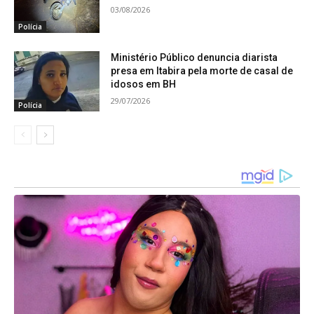
durante a coletiva. Agora, a ordem judicial foi
03/08/2026
Polícia
cumprida.
Ministério Público denuncia diarista
presa em Itabira pela morte de casal de
idosos em BH
29/07/2026
Polícia
Lindiomar Reis