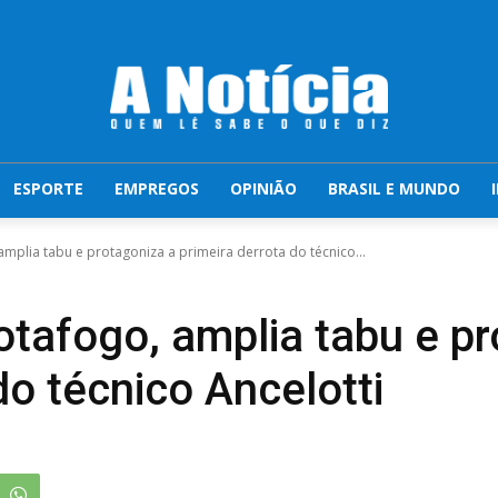
ESPORTE
EMPREGOS
OPINIÃO
BRASIL E MUNDO
mplia tabu e protagoniza a primeira derrota do técnico...
otafogo, amplia tabu e pr
do técnico Ancelotti