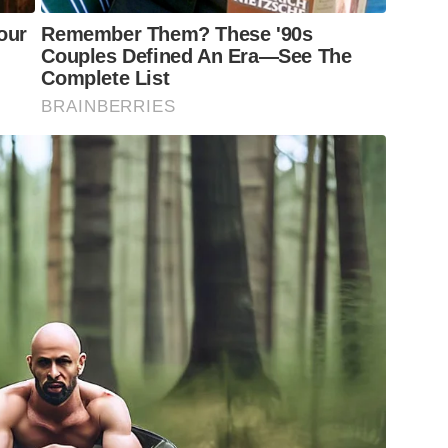
our
Remember Them? These '90s
Couples Defined An Era—See The
Complete List
BRAINBERRIES