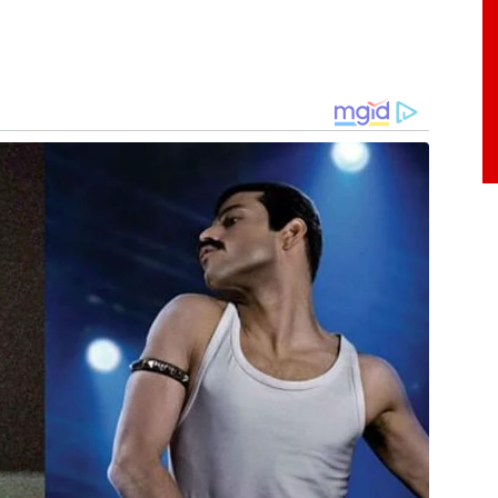
sos na Copa do Brasil. O Botafogo enfrenta o
quarta Na quinta, o Cruzeiro visita o CRB.
taleão (David Ricardo), Alexander Barboza e
tas (Danilo), Allan (Newton), Artur (Joaquín
bral. Técnico: Davide Ancelotti.
o Bruno, Villalba e Kaki; Lucas Romero, Lucas
ue) e Matheus Pereira (Eduardo); Wanderson
az). Técnico: Leonardo Jardim.