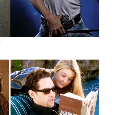
reira, aos 40 minutos do primeiro tempo.
der Barboza e Joaquín Correa (Botafogo);
an (SP).
?