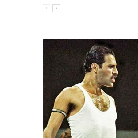
Antes, porém, os dois têm compromis
Red Bull Bragantino, fora de casa, na 
FICHA TÉCNICA
BOTAFOGO 0 X 2 CRUZEIRO
BOTAFOGO – John; Vitinho, Kaio Pan
Alex Telles (Cuiabano); Marlon Frei
Correa), Savarino e Montoro. Arthur Ca
CRUZEIR0 – Cássio; William, Fabríci
Silva, Christian (Matheus Henriq
(Marquinhos) e Kaio Jorge (Lautaro Dí