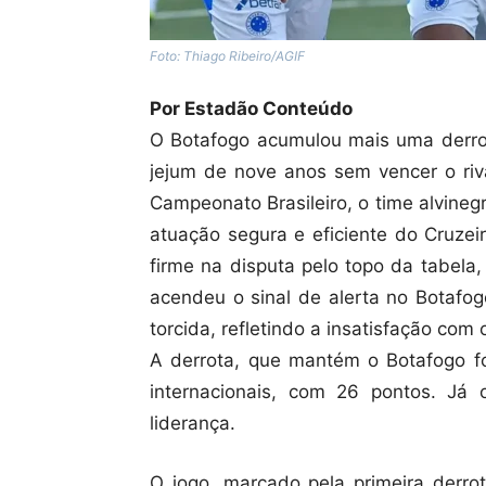
Foto: Thiago Ribeiro/AGIF
Por Estadão Conteúdo
O Botafogo acumulou mais uma derro
jejum de nove anos sem vencer o riv
Campeonato Brasileiro, o time alvine
atuação segura e eficiente do Cruzeir
firme na disputa pelo topo da tabela
acendeu o sinal de alerta no Botafog
torcida, refletindo a insatisfação co
A derrota, que mantém o Botafogo fo
internacionais, com 26 pontos. Já
liderança.
O jogo, marcado pela primeira derro