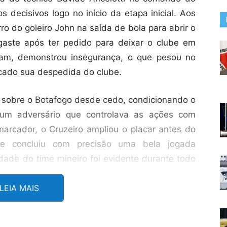
decisivos logo no início da etapa inicial. Aos
ro do goleiro John na saída de bola para abrir o
sgaste após ter pedido para deixar o clube em
am, demonstrou insegurança, o que pesou no
cado sua despedida do clube.
ão sobre o Botafogo desde cedo, condicionando o
 um adversário que controlava as ações com
arcador, o Cruzeiro ampliou o placar antes do
ue concluiu com precisão uma bela jogada
idade do time mineiro foi evidente durante todo
 um resultado ainda mais elástico.
LEIA MAIS
u criar jogadas efetivas e ainda viu um pênalti
 ser anulado após revisão do VAR, fato que