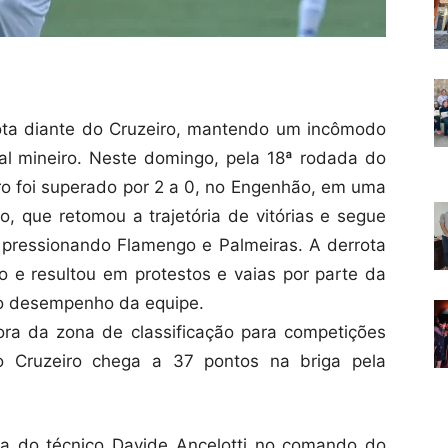
ta diante do Cruzeiro, mantendo um incômodo
al mineiro. Neste domingo, pela 18ª rodada do
gro foi superado por 2 a 0, no Engenhão, em uma
o, que retomou a trajetória de vitórias e segue
, pressionando Flamengo e Palmeiras. A derrota
o e resultou em protestos e vaias por parte da
m o desempenho da equipe.
ra da zona de classificação para competições
 o Cruzeiro chega a 37 pontos na briga pela
ta do técnico Davide Ancelotti no comando do