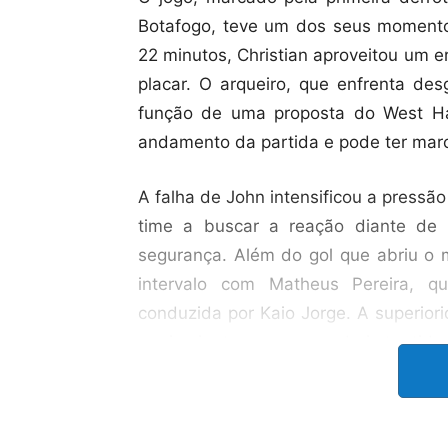
Botafogo, teve um dos seus momentos 
22 minutos, Christian aproveitou um er
placar. O arqueiro, que enfrenta de
função de uma proposta do West H
andamento da partida e pode ter mar
A falha de John intensificou a press
time a buscar a reação diante de
segurança. Além do gol que abriu o m
intervalo com Matheus Pereira, q
conduzida por Kaio Jorge. A superior
o primeiro tempo, que poderia ter tido
O Botafogo, por sua vez, não consegui
inicialmente marcado a seu favor