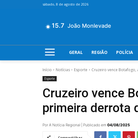
sábado, 8 de agosto de 2026
15.7
João Monlevade
GERAL
REGIÃO
POLÍCIA
Início
Notícias
Esporte
Cruzeiro vence Botafogo, a
Esporte
Cruzeiro vence B
primeira derrota 
Por A Notícia Regional | Publicado em
04/08/2025
Compartilhar