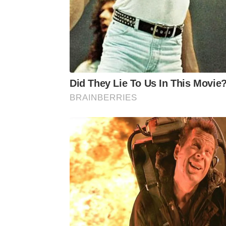
GOLS – Christian, aos 22 e Matheus Pe
CARTÕES AMARELOS – Allan, Alexan
Christian e Kaiki (Cruzeiro).
ÁRBITRO – Matheus Delgado Candanç
Did They Lie To Us In This Movie
BRAINBERRIES
REDA – R$ 2.045.450,00.
PÚBLICO – 35.126 torcedores.
LOCAL – Engenhão, no Rio (RJ).