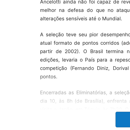
Ancelotti ainda não foi capaz de rev
melhor na defesa do que no ataqu
alterações sensíveis até o Mundial.
A seleção teve seu pior desempenho
atual formato de pontos corridos (ad
partir de 2002). O Brasil termina
edições, levaria o País para a repes
competição (Fernando Diniz, Doriva
pontos.
Encerradas as Eliminatórias, a seleçã
dia 10, às 8h (de Brasília), enfrent
visita o Japão, em Tóquio, às 7h30. O
a Copa (dois em novembro, dois em m