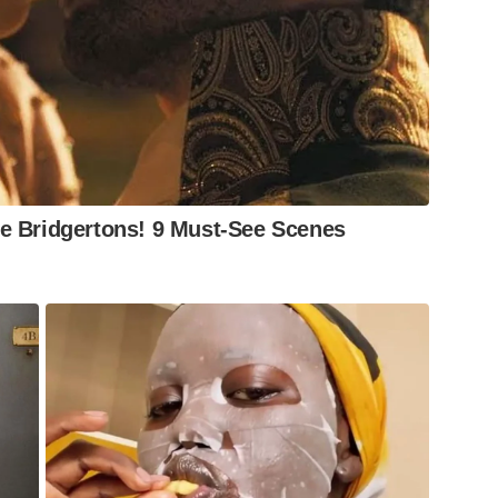
para confirmar a vitória boliviana. O resultado
nfos da Bolívia sobre o Brasil.
e Bridgertons! 9 Must-See Scenes