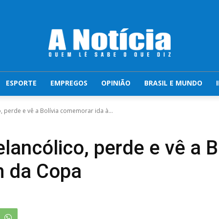
ESPORTE
EMPREGOS
OPINIÃO
BRASIL E MUNDO
o, perde e vê a Bolívia comemorar ida à...
elancólico, perde e vê a
m da Copa