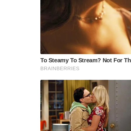
Morno, o segundo tempo serviu apenas 
pôs fim a um jejum de 16 anos sem triu
To Steamy To Stream? Not For Th
BRAINBERRIES