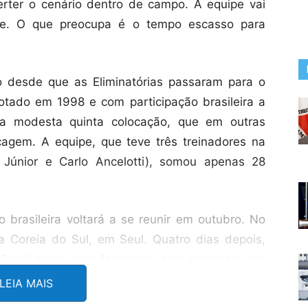
erter o cenário dentro de campo. A equipe vai
e. O que preocupa é o tempo escasso para
 desde que as Eliminatórias passaram para o
otado em 1998 e com participação brasileira a
 na modesta quinta colocação, que em outras
cagem. A equipe, que teve três treinadores na
l Júnior e Carlo Ancelotti), somou apenas 28
o brasileira voltará a se reunir em outubro. No
a a Coreia do Sul, em Seul. Quatro dias depois,
 Brasil ainda deve fazer mais seis amistosos até
arço de 2026 e outros dois em junho de 2026).
LEIA MAIS