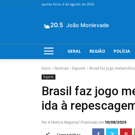
quinta-feira, 6 de agosto de 2026
20.5
João Monlevade
GERAL
REGIÃO
POLÍCIA
Início
Notícias
Esporte
Brasil faz jogo melancólic
Esporte
Brasil faz jogo m
ida à repescage
Por A Notícia Regional | Publicado em
10/09/2025
Compartilhar